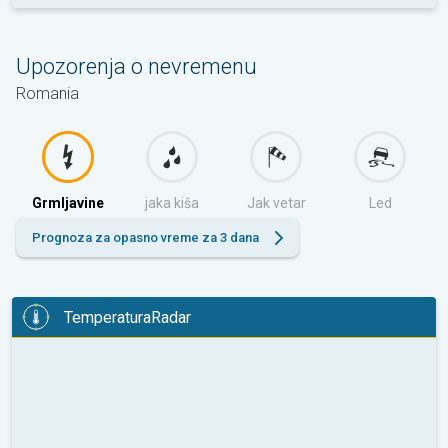
Upozorenja o nevremenu
Romania
Grmljavine
jaka kiša
Jak vetar
Led
Prognoza za opasno vreme za 3 dana
TemperaturaRadar