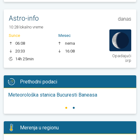
Astro-info
danas
10:28 lokalno vreme
Sunce
Mesec
06:08
nema
20:33
16:08
Opadajući
14h 25min
srp
Prethodni podaci
Meteorološka stanica Bucuresti Baneasa
Merenja u regionu