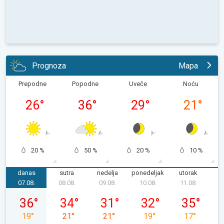
Prognoza
Mapa
Prepodne
Popodne
Uveče
Noću
26
°
36
°
29
°
21
°
20 %
50 %
20 %
10 %
danas
sutra
nedelja
ponedeljak
utorak
s
07.08.
08.08.
09.08.
10.08.
11.08.
1
petak, 07. 08.
subota, 08. 08.
nedelja, 09. 08.
ponedeljak, 10. 08.
utorak, 11. 0
36
°
34
°
31
°
32
°
35
°
19
°
21
°
21
°
19
°
17
°