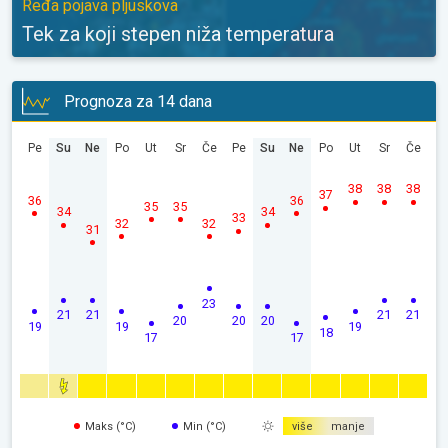
Ređa pojava pljuskova
Tek za koji stepen niža temperatura
Prognoza za 14 dana
Pe
Su
Ne
Po
Ut
Sr
Če
Pe
Su
Ne
Po
Ut
Sr
Če
38
38
38
37
36
36
35
35
34
34
33
32
32
31
23
21
21
21
21
20
20
20
19
19
19
18
17
17
Maks (°C)
Min (°C)
više
manje