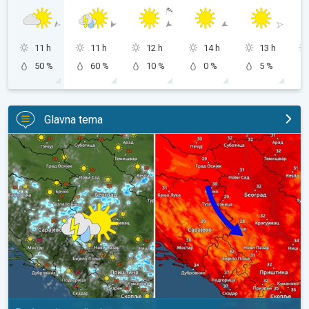
11 h
11 h
12 h
14 h
13 h
50 %
60 %
10 %
0 %
5 %
Glavna tema
Tek za koji stepen niža temperatura. Ređa pojava pljuskova. . .