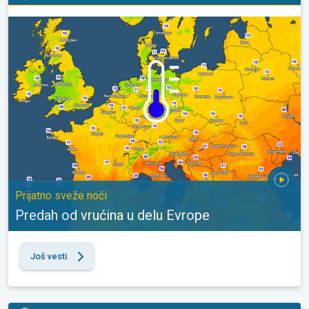
Predah od vrućina u delu Evrope. Prijatno sveže noći. . .
Prijatno sveže noći
Predah od vrućina u delu Evrope
Još vesti