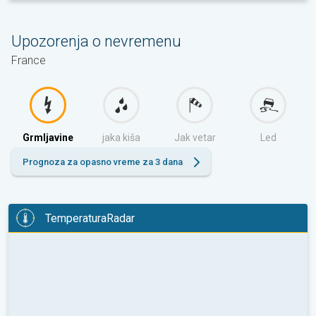
Upozorenja o nevremenu
France
Grmljavine
jaka kiša
Jak vetar
Led
Prognoza za opasno vreme za 3 dana
TemperaturaRadar