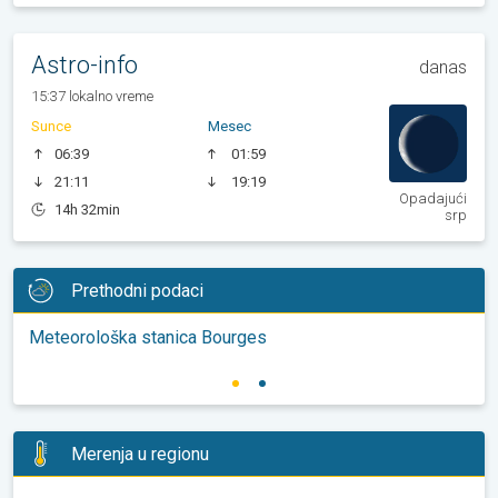
Astro-info
danas
15:37 lokalno vreme
Sunce
Mesec
06:39
01:59
21:11
19:19
Opadajući
14h 32min
srp
Prethodni podaci
Meteorološka stanica Bourges
Merenja u regionu