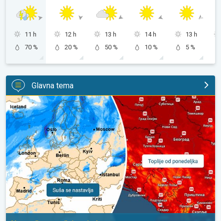
11 h
12 h
13 h
14 h
13 h
70 %
20 %
50 %
10 %
5 %
Glavna tema
Početkom naredne sedmice ponovo toplije. Nastavlja se sušni p