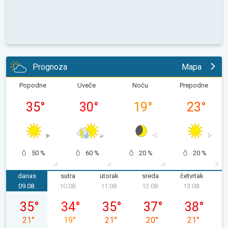
Prognoza
Mapa
Popodne
Uveče
Noću
Prepodne
35
°
30
°
19
°
23
°
50 %
60 %
20 %
20 %
danas
sutra
utorak
sreda
četvrtak
p
09.08.
10.08.
11.08.
12.08.
13.08.
1
nedelja, 09. 08.
ponedeljak, 10. 08.
utorak, 11. 08.
sreda, 12. 08.
četvrtak, 13.
35
°
34
°
35
°
37
°
38
°
21
°
19
°
21
°
20
°
21
°