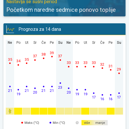
Nastavlja se sušni period
Početkom naredne sedmice ponovo toplije
Prognoza za 14 dana
Ne
Po
Ut
Sr
Če
Pe
Su
Ne
Po
Ut
Sr
Če
Pe
Su
39
38
37
37
35
35
34
33
33
33
33
32
31
29
23
21
21
21
21
20
20
19
19
19
17
17
16
16
Maks (°C)
Min (°C)
više
manje