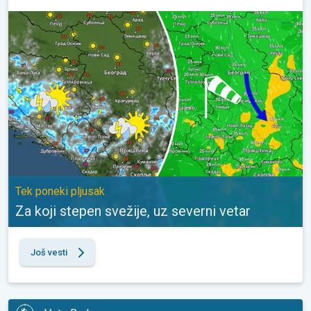
Za koji stepen svežije, uz severni vetar. Tek poneki pljusak. . .
Tek poneki pljusak
Za koji stepen svežije, uz severni vetar
Još vesti