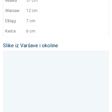
Mlawa
57 cm
Warsaw
12 cm
Elbląg
7 cm
Kielce
6 cm
Slike iz Varšave i okoline