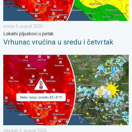
sreda, 5. avgust 2026.
Lokalni pljuskovi u petak
Vrhunac vrućina u sredu i četvrtak
Vruće, ali i malo nestabilnije. Neznatno svežije u subotu. . . čet
četvrtak, 6. avgust 2026.