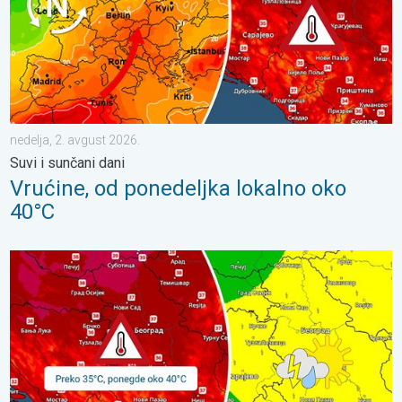
nedelja, 2. avgust 2026.
Suvi i sunčani dani
Vrućine, od ponedeljka lokalno oko
40°C
Vrhunac vrućina u sredu i četvrtak. Lokalni pljuskovi u petak. . .