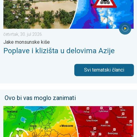
četvrtak, 30. jul 2026.
Jake monsunske kiše
Poplave i klizišta u delovima Azije
Svi tematski članci
Ovo bi vas moglo zanimati
Vrućine, od ponedeljka lokalno oko 40°C. Suvi i sunčani dani. . .