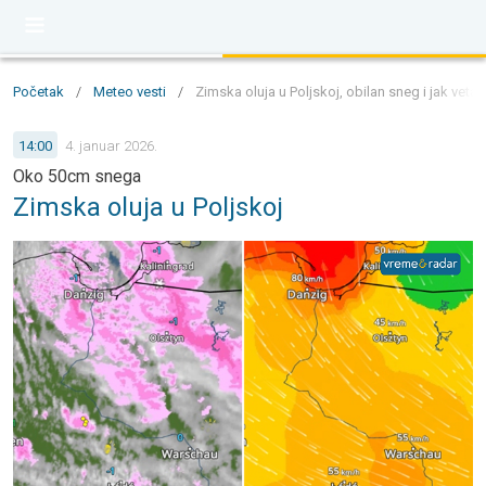
Početak
/
Meteo vesti
/
Zimska oluja u Poljskoj, obilan sneg i jak vetar
14:00
4. januar 2026.
Oko 50cm snega
Zimska oluja u Poljskoj