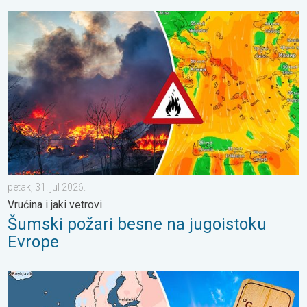
Šumski požari besne na jugoistoku Evrope. Vrućina i jaki vetrovi.
petak, 31. jul 2026.
Vrućina i jaki vetrovi
Šumski požari besne na jugoistoku
Evrope
Rekordno topao jun u Evropi. Toplota i u morima. . . subota, 11.