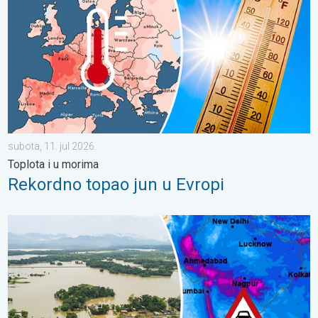
subota, 11. jul 2026.
Toplota i u morima
Rekordno topao jun u Evropi
Poplave i klizišta u delovima Azije. Jake monsunske kiše. . . čet