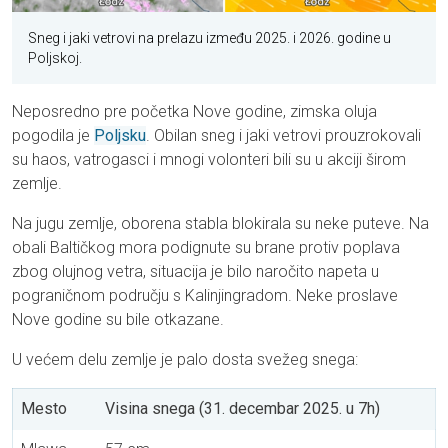
Sneg i jaki vetrovi na prelazu između 2025. i 2026. godine u
Poljskoj.
Neposredno pre početka Nove godine, zimska oluja
pogodila je
Poljsku
. Obilan sneg i jaki vetrovi prouzrokovali
su haos, vatrogasci i mnogi volonteri bili su u akciji širom
zemlje.
Na jugu zemlje, oborena stabla blokirala su neke puteve. Na
obali Baltičkog mora podignute su brane protiv poplava
zbog olujnog vetra, situacija je bilo naročito napeta u
pograničnom području s Kalinjingradom. Neke proslave
Nove godine su bile otkazane.
U većem delu zemlje je palo dosta svežeg snega:
Mesto
Visina snega (31. decembar 2025. u 7h)