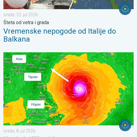
sreda, 22. jul 2026.
Šteta od vetra i grada
Vremenske nepogode od Italije do
Balkana
Supertajfun Bavi preti Tajvanu. Moguće do 1000mm kiše. . . sred
sreda, 8. jul 2026.