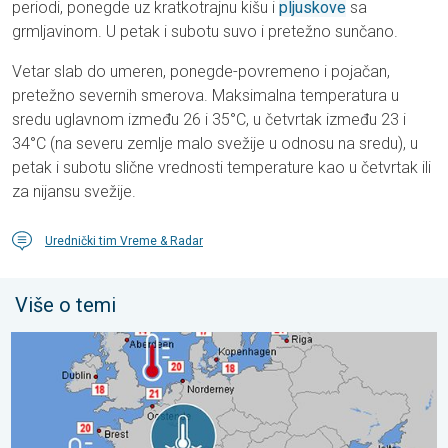
periodi, ponegde uz kratkotrajnu kišu i
pljuskove
sa
grmljavinom. U petak i subotu suvo i pretežno sunčano.
Vetar slab do umeren, ponegde-povremeno i pojačan,
pretežno severnih smerova. Maksimalna temperatura u
sredu uglavnom između 26 i 35°C, u četvrtak između 23 i
34°C (na severu zemlje malo svežije u odnosu na sredu), u
petak i subotu slične vrednosti temperature kao u četvrtak ili
za nijansu svežije.
Urednički tim Vreme & Radar
Više o temi
Neobično topla mora oko Evrope. Temperatura vode do 30°C. .