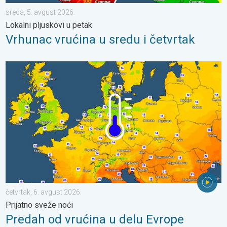
sreda, 5. avgust 2026.
Lokalni pljuskovi u petak
Vrhunac vrućina u sredu i četvrtak
Predah od vrućina u delu Evrope. Prijatno sveže noći. . . četvrt
četvrtak, 6. avgust 2026.
Prijatno sveže noći
Predah od vrućina u delu Evrope