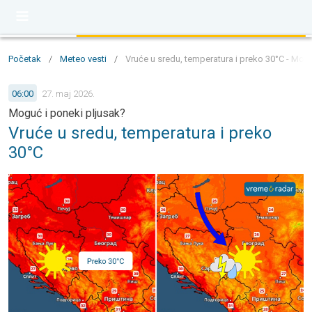
Početak
/
Meteo vesti
/
Vruće u sredu, temperatura i preko 30°C - Mog
06:00
27. maj 2026.
Moguć i poneki pljusak?
Vruće u sredu, temperatura i preko
30°C