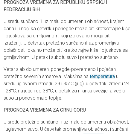
PROGNOZA VREMENA ZA REPUBLIKU SRPSKU I
FEDERACIJU BiH
U sredu sunčano ili uz malu do umerenu oblačnost, krajem
dana i u noći ka četvrtku ponegde može biti kratkotrajne kiše
i pljuskova sa grmljavinom, koji izolovano mogu biti i
izraženiji. U četvrtak pretežno sunčano ili uz promenljivu
oblačnost, lokalno može biti kratkotrajne kiše i pljuskova sa
grmljavinom. U petak i subotu suvo i pretežno sunčano.
Vetar slab do umeren, ponegde-povremeno i pojačan,
pretežno severnih smerova. Maksimalna
temperatura
u
sredu uglavnom između 29 i 35°C (jug), u četvrtak između 24
i 28°C, na jugu i do 33°C, u petak za nijansu svežije, a već u
subotu ponovo malo toplije.
PROGNOZA VREMENA ZA CRNU GORU
U sredu pretežno sunčano ili uz malu do umerenu oblačnost,
i uglavnom suvo. U četvrtak promenljiva oblačnost i sunčani