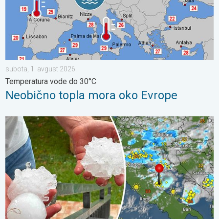
subota, 1. avgust 2026.
Temperatura vode do 30°C
Neobično topla mora oko Evrope
Vremenske nepogode od Italije do Balkana. Šteta od vetra i grad