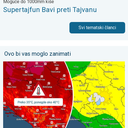
Moguće do 1000mm kiše
Supertajfun Bavi preti Tajvanu
Svi tematski članci
Ovo bi vas moglo zanimati
Vrhunac vrućina u sredu i četvrtak. Lokalni pljuskovi u petak. . .