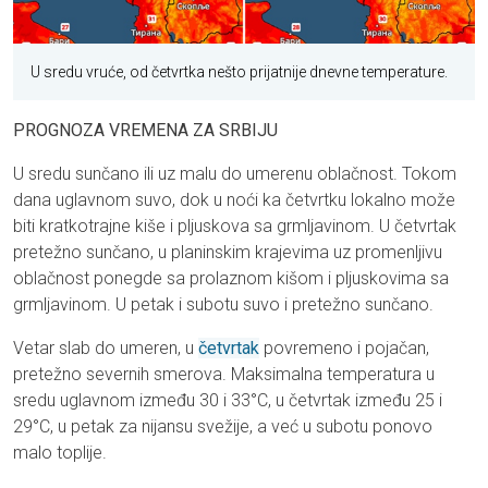
U sredu vruće, od četvrtka nešto prijatnije dnevne temperature.
PROGNOZA VREMENA ZA SRBIJU
U sredu sunčano ili uz malu do umerenu oblačnost. Tokom
dana uglavnom suvo, dok u noći ka četvrtku lokalno može
biti kratkotrajne kiše i pljuskova sa grmljavinom. U četvrtak
pretežno sunčano, u planinskim krajevima uz promenljivu
oblačnost ponegde sa prolaznom kišom i pljuskovima sa
grmljavinom. U petak i subotu suvo i pretežno sunčano.
Vetar slab do umeren, u
četvrtak
povremeno i pojačan,
pretežno severnih smerova. Maksimalna temperatura u
sredu uglavnom između 30 i 33°C, u četvrtak između 25 i
29°C, u petak za nijansu svežije, a već u subotu ponovo
malo toplije.