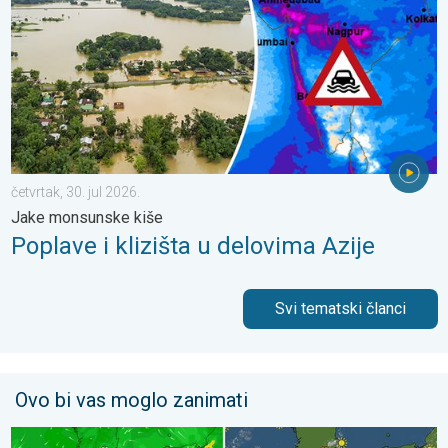
četvrtak, 30. jul 2026.
Jake monsunske kiše
Poplave i klizišta u delovima Azije
Svi tematski članci
Ovo bi vas moglo zanimati
Jug Japana se sprema za tajfun Delfin. Vetrovi, kiše, talasi. . .