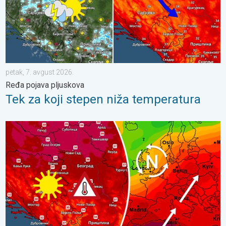
petak, 7. avgust 2026.
Ređa pojava pljuskova
Tek za koji stepen niža temperatura
Temperatura preko 35°C, ponegde oko 40°C. Vrućine se pojačav