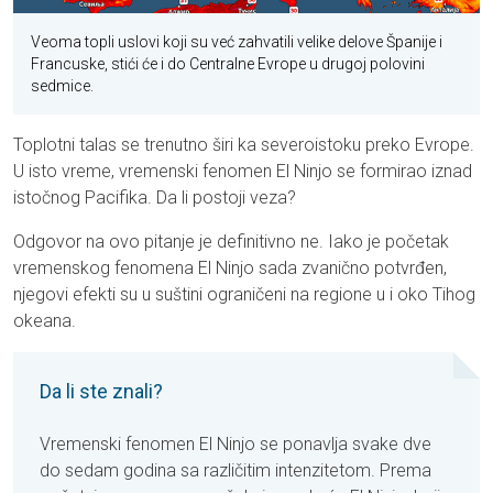
Veoma topli uslovi koji su već zahvatili velike delove Španije i
Francuske, stići će i do Centralne Evrope u drugoj polovini
sedmice.
Toplotni talas se trenutno širi ka severoistoku preko Evrope.
U isto vreme, vremenski fenomen El Ninjo se formirao iznad
istočnog Pacifika. Da li postoji veza?
Odgovor na ovo pitanje je definitivno ne. Iako je početak
vremenskog fenomena El Ninjo sada zvanično potvrđen,
njegovi efekti su u suštini ograničeni na regione u i oko Tihog
okeana.
Da li ste znali?
Vremenski fenomen El Ninjo se ponavlja svake dve
do sedam godina sa različitim intenzitetom. Prema