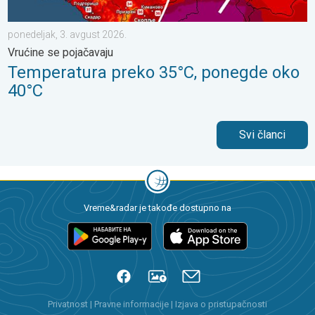
ponedeljak, 3. avgust 2026.
Vrućine se pojačavaju
Temperatura preko 35°C, ponegde oko
40°C
Svi članci
Vreme&radar je takođe dostupno na
Privatnost
|
Pravne informacije
|
Izjava o pristupačnosti