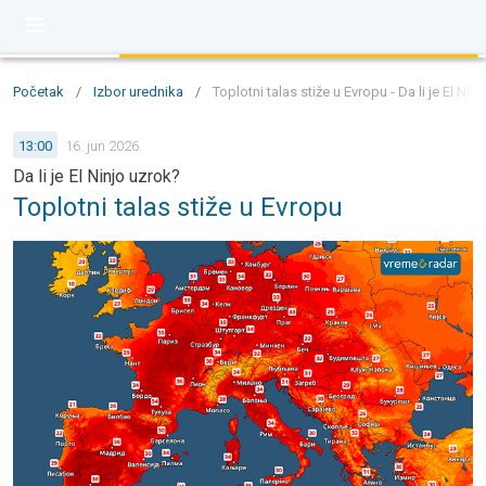
Početak
/
Izbor urednika
/
Toplotni talas stiže u Evropu - Da li je El Nin
13:00
16. jun 2026.
Da li je El Ninjo uzrok?
Toplotni talas stiže u Evropu