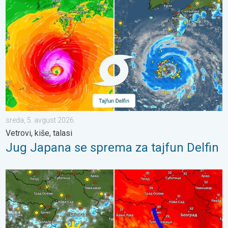
sreda, 5. avgust 2026.
Vetrovi, kiše, talasi
Jug Japana se sprema za tajfun Delfin
Tek za koji stepen niža temperatura. Ređa pojava pljuskova. . .