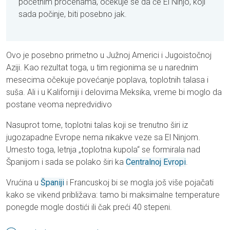
početnim procenama, očekuje se da će El Ninjo, koji
sada počinje, biti posebno jak.
Ovo je posebno primetno u Južnoj Americi i Jugoistočnoj
Aziji. Kao rezultat toga, u tim regionima se u narednim
mesecima očekuje povećanje poplava, toplotnih talasa i
suša. Ali i u Kaliforniji i delovima Meksika, vreme bi moglo da
postane veoma nepredvidivo
Nasuprot tome, toplotni talas koji se trenutno širi iz
jugozapadne Evrope nema nikakve veze sa El Ninjom.
Umesto toga, letnja „toplotna kupola“ se formirala nad
Španijom i sada se polako širi ka
Centralnoj Evropi
.
Vrućina u
Španiji
i Francuskoj bi se mogla još više pojačati
kako se vikend približava: tamo bi maksimalne temperature
ponegde mogle dostići ili čak preći 40 stepeni.