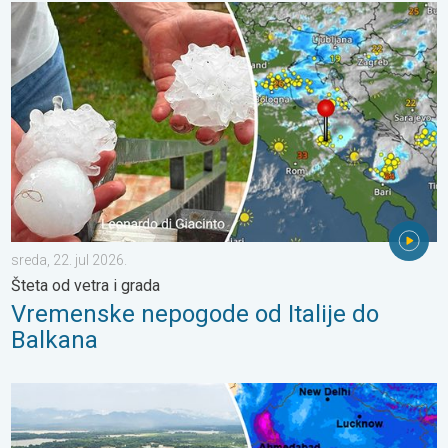
Vremenske nepogode od Italije do Balkana. Šteta od vetra i grad
sreda, 22. jul 2026.
Šteta od vetra i grada
Vremenske nepogode od Italije do
Balkana
Poplave i klizišta u delovima Azije. Jake monsunske kiše. . . čet