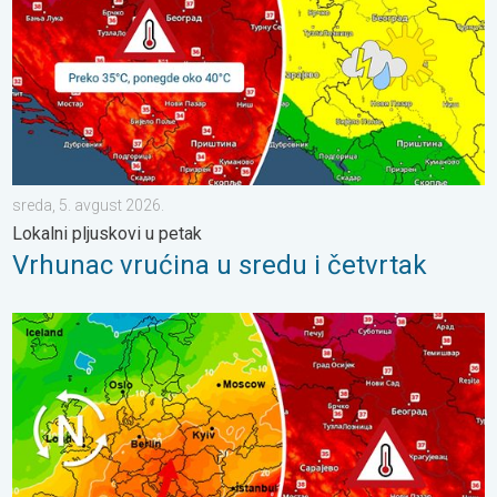
sreda, 5. avgust 2026.
Lokalni pljuskovi u petak
Vrhunac vrućina u sredu i četvrtak
Vrućine, od ponedeljka lokalno oko 40°C. Suvi i sunčani dani. . .