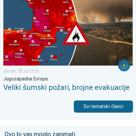
utorak, 28. jul 2026.
Jugozapadna Evropa
Veliki šumski požari, brojne evakuacije
Svi tematski članci
Ovo bi vas moglo zanimati