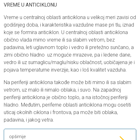
VREME U ANTICIKLONU
Vreme u centralnoj oblasti anticiklona u velikoj meri zavisi od
godišnjeg doba, i karakteristika vazdušne mase pri tlu, iznad
koje se formira anticiklon. U centralnoj oblasti anticiklona
obično vlada mirno vreme ili sa slabim vetrom, bez
padavina, leti uglavnom toplo i vedro ili pretežno sunčano, a
zimi obično hladno uz moguće mrazeve, pa i ledene dane,
vedro ili uz sumaglicu/maglu/nisku oblačnost, uobičajena je i
pojava temperaturne inverzije, kao i loš kvalitet vazduha.
Na periferiji anticiklona takođe može biti mirno ili sa slabim
vetrom, uz malo ili nimalo oblaka, i suvo. Na zapadnoj
periferiji anticiklona je obično toplo, a na istočnoj periferiji
hladno. Međutim, periferne oblasti anticiklona mogu osetiti
uticaj okolnih ciklona i frontova, pa može biti oblaka,
padavina, i jakog vetra.
opširnije