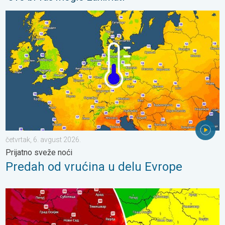
Predah od vrućina u delu Evrope. Prijatno sveže noći. . . četvrt
četvrtak, 6. avgust 2026.
Prijatno sveže noći
Predah od vrućina u delu Evrope
Vrhunac vrućina u sredu i četvrtak. Lokalni pljuskovi u petak. . .