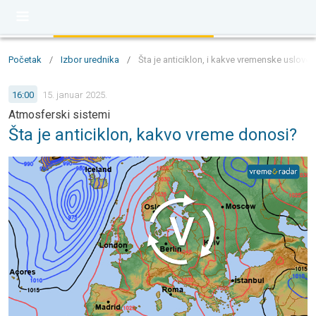
Početak
/
Izbor urednika
/
Šta je anticiklon, i kakve vremenske uslove
16:00
15. januar 2025.
Atmosferski sistemi
Šta je anticiklon, kakvo vreme donosi?