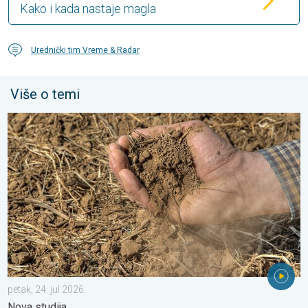
Kako i kada nastaje magla
Urednički tim Vreme & Radar
Više o temi
Toplota sve brže isušuje zemljište. Nova studija. . . petak, 24. j
petak, 24. jul 2026.
Nova studija