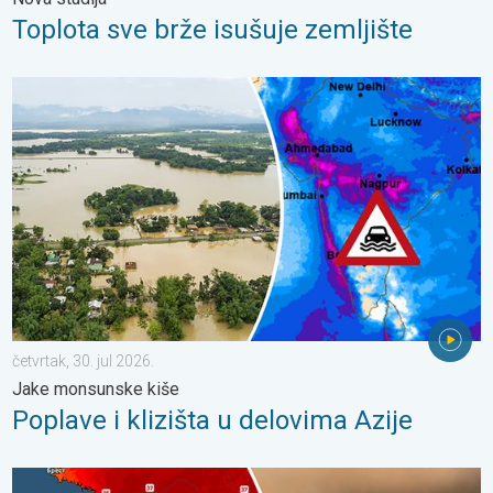
Toplota sve brže isušuje zemljište
Poplave i klizišta u delovima Azije. Jake monsunske kiše. . . čet
četvrtak, 30. jul 2026.
Jake monsunske kiše
Poplave i klizišta u delovima Azije
Veliki šumski požari, brojne evakuacije. Jugozapadna Evropa. . .