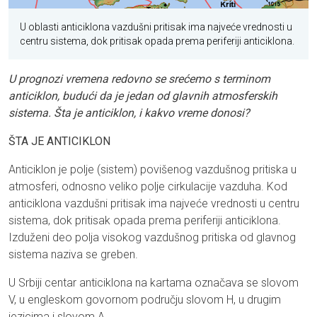
U oblasti anticiklona vazdušni pritisak ima najveće vrednosti u
centru sistema, dok pritisak opada prema periferiji anticiklona.
U prognozi vremena redovno se srećemo s terminom
anticiklon, budući da je jedan od glavnih atmosferskih
sistema. Šta je anticiklon, i kakvo vreme donosi?
ŠTA JE ANTICIKLON
Anticiklon je polje (sistem) povišenog vazdušnog pritiska u
atmosferi, odnosno veliko polje cirkulacije vazduha. Kod
anticiklona vazdušni pritisak ima najveće vrednosti u centru
sistema, dok pritisak opada prema periferiji anticiklona.
Izduženi deo polja visokog vazdušnog pritiska od glavnog
sistema naziva se greben.
U Srbiji centar anticiklona na kartama označava se slovom
V, u engleskom govornom području slovom H, u drugim
jezicima i slovom A.