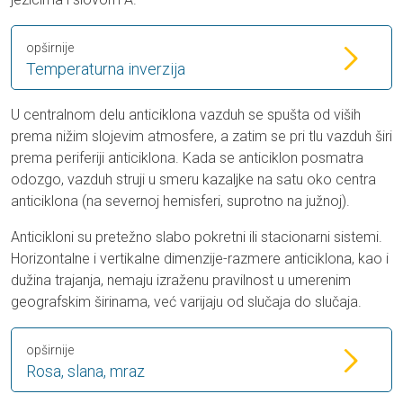
opširnije
Temperaturna inverzija
U centralnom delu anticiklona vazduh se spušta od viših
prema nižim slojevim atmosfere, a zatim se pri tlu vazduh širi
prema periferiji anticiklona. Kada se anticiklon posmatra
odozgo, vazduh struji u smeru kazaljke na satu oko centra
anticiklona (na severnoj hemisferi, suprotno na južnoj).
Anticikloni su pretežno slabo pokretni ili stacionarni sistemi.
Horizontalne i vertikalne dimenzije-razmere anticiklona, kao i
dužina trajanja, nemaju izraženu pravilnost u umerenim
geografskim širinama, već varijaju od slučaja do slučaja.
opširnije
Rosa, slana, mraz