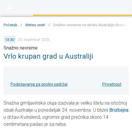
Početak
/
Meteo vesti
/
Snažno nevreme na istoku Australije donelo j
13:30
25. novembar 2025.
Snažno nevreme
Vrlo krupan grad u Australiji
Podešavanja za spoljni sadržaj
Privatnost
Snažna grmljavinska oluja izazvala je veliku štetu na istočnoj
obali Australije u ponedeljak 24. novembra. U blizini
Brizbejna
u državi Kvinslend, ogromni grad prečnika skoro 14
centimetara padao je sa neba.