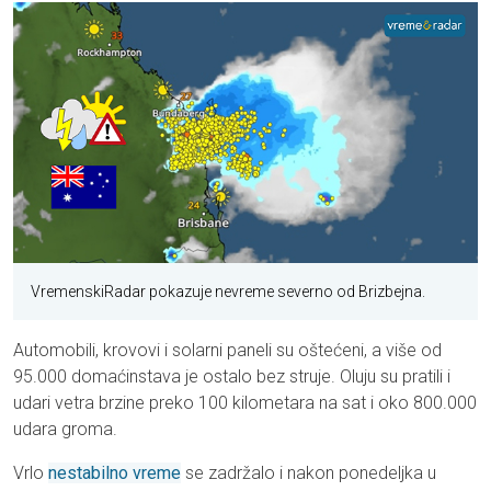
VremenskiRadar pokazuje nevreme severno od Brizbejna.
Automobili, krovovi i solarni paneli su oštećeni, a više od
95.000 domaćinstava je ostalo bez struje. Oluju su pratili i
udari vetra brzine preko 100 kilometara na sat i oko 800.000
udara groma.
Vrlo
nestabilno vreme
se zadržalo i nakon ponedeljka u