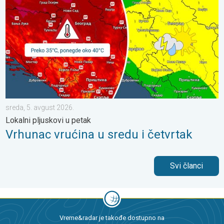
sreda, 5. avgust 2026.
Lokalni pljuskovi u petak
Vrhunac vrućina u sredu i četvrtak
Svi članci
Vreme&radar je takođe dostupno na