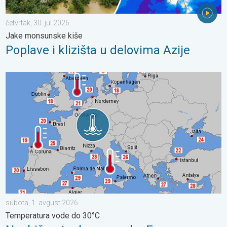
četvrtak, 30. jul 2026.
Jake monsunske kiše
Poplave i klizišta u delovima Azije
Neobično topla mora oko Evrope. Temperatura vode do 30°C. .
subota, 1. avgust 2026.
Temperatura vode do 30°C