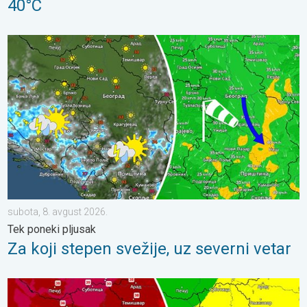
40°C
Za koji stepen svežije, uz severni vetar. Tek poneki pljusak. . .
subota, 8. avgust 2026.
Tek poneki pljusak
Za koji stepen svežije, uz severni vetar
Vrhunac vrućina u sredu i četvrtak. Lokalni pljuskovi u petak. . .