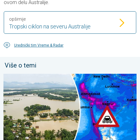
ovom delu Australije.
opširnije
Tropski ciklon na severu Australije
Urednički tim Vreme & Radar
Više o temi
Poplave i klizišta u delovima Azije. Jake monsunske kiše. . . čet