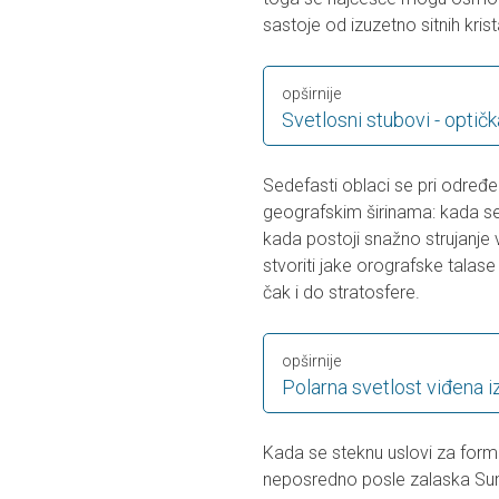
sastoje od izuzetno sitnih kris
opširnije
Svetlosni stubovi - optič
Sedefasti oblaci se pri određ
geografskim širinama: kada se p
kada postoji snažno strujanje
stvoriti jake orografske talase 
čak i do stratosfere.
opširnije
Polarna svetlost viđena iz
Kada se steknu uslovi za formira
neposredno posle zalaska Sun