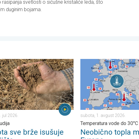
rasipanja svetlosti o sićušne kristaliće leda, što
pim duginim bojama.
ubota, 11. jul 2026.
sve brže isušuje zemljište. Nova studija. . . petak, 24. jul 2026.
Neobično topla mora oko E
. jul 2026.
subota, 1. avgust 2026.
udija
Temperatura vode do 30°C
ta sve brže isušuje
Neobično topla m