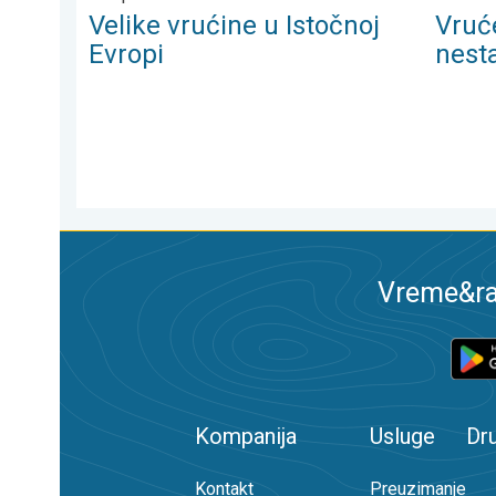
Velike vrućine u Istočnoj
Vruće
Evropi
nesta
Vreme&ra
Kompanija
Usluge
Dr
Kontakt
Preuzimanje