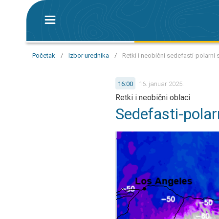
Početak
/
Izbor urednika
/
Retki i neobični sedefasti-polarni 
16:00
16. januar 2025.
Retki i neobični oblaci
Sedefasti-polar