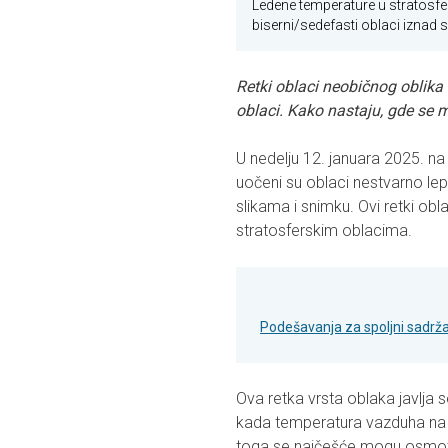
Ledene temperature u stratosfe
biserni/sedefasti oblaci iznad 
Retki oblaci neobičnog oblika i 
oblaci. Kako nastaju, gde se 
U nedelju 12. januara 2025. n
uočeni su oblaci nestvarno lep
slikama i snimku. Ovi retki obl
stratosferskim oblacima.
Podešavanja za spoljni sadrža
Ova retka vrsta oblaka javlja s
kada temperatura vazduha na 
toga se najčešće mogu osmotri