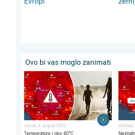
Evropi
zemlj
Ovo bi vas moglo zanimati
Velike vrućine u Istočnoj Evropi. Temperature i oko 40
Vruće, a
utorak, 4. avgust 2026.
četvrtak,
Temperature i oko 40°C
Neznatn