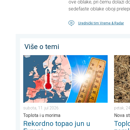
ove oblake, pri čemu dolazi do 
sedefaste oblake oboji prele
Urednički tim Vreme & Radar
Više o temi
Rekordno topao jun u Evropi. Toplota i u morima. . . s
Toplota 
subota, 11. jul 2026.
petak, 24
Toplota i u morima
Nova st
Rekordno topao jun u
Toplo