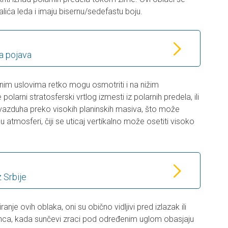
talića leda i imaju bisernu/sedefastu boju.
ka pojava
enim uslovima retko mogu osmotriti i na nižim
olarni stratosferski vrtlog izmesti iz polarnih predela, ili
 vazduha preko visokih planinskih masiva, što može
u atmosferi, čiji se uticaj vertikalno može osetiti visoko
 Srbije
nje ovih oblaka, oni su obično vidljivi pred izlazak ili
ca, kada sunčevi zraci pod određenim uglom obasjaju