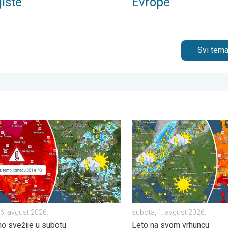
ište
Evrope
Svi tema
°C. . . utorak, 4. avgust 2026.
li i malo nestabilnije. Neznatno svežije u subotu. . . četvrtak, 6. 
Sunce i vrućine stežu Balka
 6. avgust 2026.
subota, 1. avgust 2026.
o svežije u subotu
Leto na svom vrhuncu