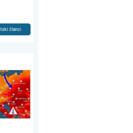
tski članci
avgust 2026.
n. Leto na svom vrhuncu. . . subota, 1. avgust 2026.