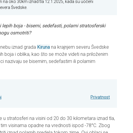
ri na oko 30km iznad tla 12.1.2025, kada su uočeni
severa Švedske.
lepih boja - biserni, sedefasti, polarni stratosferski
mogu osmotriti?
a nebu iznad grada
Kiruna
na krajnjem severu Švedske
ih boja i oblika, kao što se može videti na priloženim
aci nazivaju se bisernim, sedefastim ili polarnim
j
Privatnost
e u stratosferi na visini od 20 do 30 kilometara iznad tla,
tim visinama opadne na vrednosti ispod -78°C. Zbog
ti iznad polarnih predela tokom zime. Ovi oblaci se