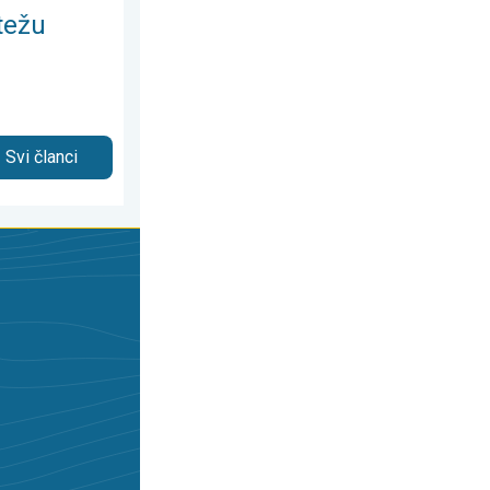
težu
Svi članci