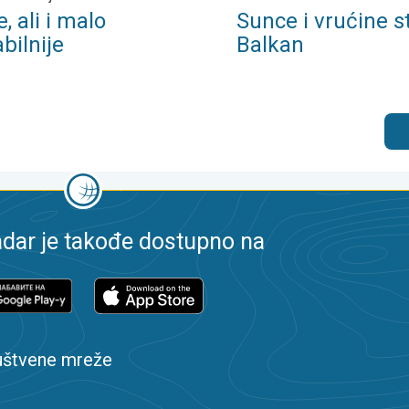
, ali i malo
Sunce i vrućine s
bilnije
Balkan
dar je takođe dostupno na
uštvene mreže