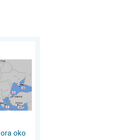
vrope. Temperatura vode do 30°C. . . subota, 1. avgust 2026.
ora oko