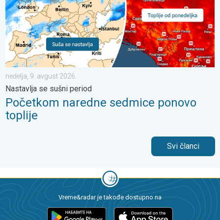
nedelja, 9. avgust 2026.
Nastavlja se sušni period
Početkom naredne sedmice ponovo
toplije
Svi članci
Vreme&radar je takođe dostupno na