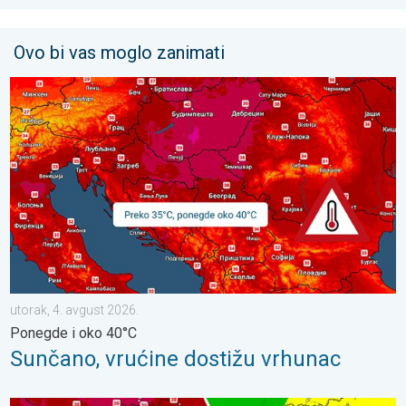
Ovo bi vas moglo zanimati
Sunčano, vrućine dostižu vrhunac. Ponegde i oko 40°C. . . utor
utorak, 4. avgust 2026.
Ponegde i oko 40°C
Sunčano, vrućine dostižu vrhunac