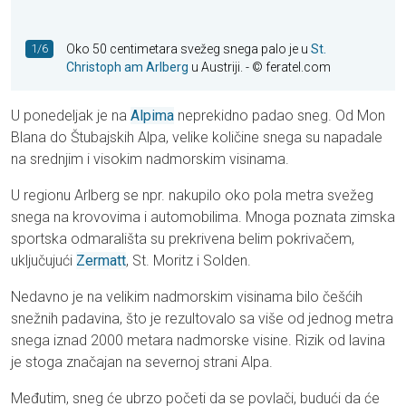
1/6
Oko 50 centimetara svežeg snega palo je u
St.
Christoph am Arlberg
u Austriji.
- © feratel.com
U ponedeljak je na
Alpima
neprekidno padao sneg. Od Mon
Blana do Štubajskih Alpa, velike količine snega su napadale
na srednjim i visokim nadmorskim visinama.
U regionu Arlberg se npr. nakupilo oko pola metra svežeg
snega na krovovima i automobilima. Mnoga poznata zimska
sportska odmarališta su prekrivena belim pokrivačem,
uključujući
Zermatt
, St. Moritz i Solden.
Nedavno je na velikim nadmorskim visinama bilo češćih
snežnih padavina, što je rezultovalo sa više od jednog metra
snega iznad 2000 metara nadmorske visine. Rizik od lavina
je stoga značajan na severnoj strani Alpa.
Međutim, sneg će ubrzo početi da se povlači, budući da će