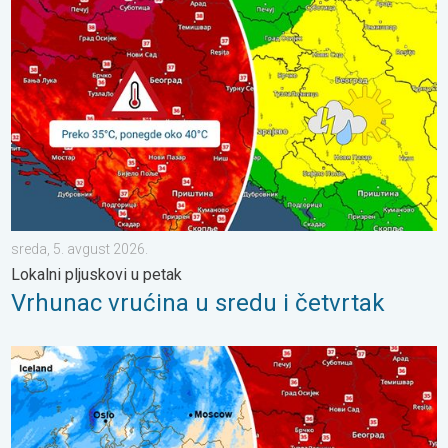
Vrhunac vrućina u sredu i četvrtak. Lokalni pljuskovi u petak. . .
sreda, 5. avgust 2026.
Lokalni pljuskovi u petak
Vrhunac vrućina u sredu i četvrtak
Početkom naredne sedmice ponovo toplije. Nastavlja se sušni pe