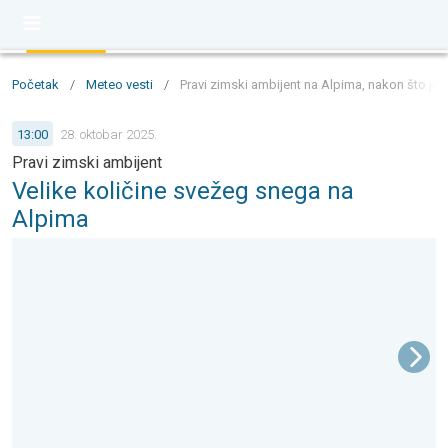
Početak
/
Meteo vesti
/
Pravi zimski ambijent na Alpima, nakon što j
13:00
28. oktobar 2025.
Pravi zimski ambijent
Velike količine svežeg snega na
Alpima