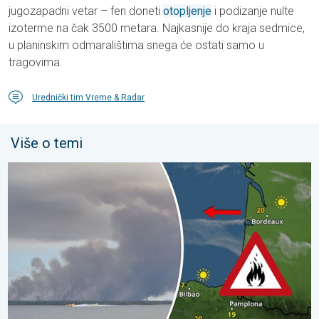
jugozapadni vetar – fen doneti
otopljenje
i podizanje nulte
izoterme na čak 3500 metara. Najkasnije do kraja sedmice,
u planinskim odmaralištima snega će ostati samo u
tragovima.
Urednički tim Vreme & Radar
Više o temi
Šumski požari izmiču kontroli. Španija i Francuska. . . nedelja, 2