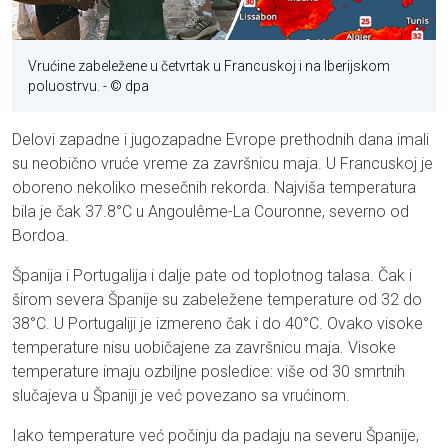
Vrućine zabeležene u četvrtak u Francuskoj i na Iberijskom
poluostrvu.
- © dpa
Delovi zapadne i jugozapadne Evrope prethodnih dana imali
su neobično vruće vreme za završnicu maja. U Francuskoj je
oboreno nekoliko mesečnih rekorda. Najviša temperatura
bila je čak 37.8°C u Angoulême-La Couronne, severno od
Bordoa.
Španija i Portugalija i dalje pate od toplotnog talasa. Čak i
širom severa Španije su zabeležene temperature od 32 do
38°C. U Portugaliji je izmereno čak i do 40°C. Ovako visoke
temperature nisu uobičajene za završnicu maja. Visoke
temperature imaju ozbiljne posledice: više od 30 smrtnih
slučajeva u Španiji je već povezano sa vrućinom.
Iako temperature već počinju da padaju na severu Španije,