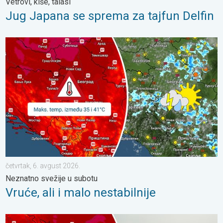
Vetrovi, kiše, talasi
Jug Japana se sprema za tajfun Delfin
Vruće, ali i malo nestabilnije. Neznatno svežije u subotu. . . čet
četvrtak, 6. avgust 2026.
Neznatno svežije u subotu
Vruće, ali i malo nestabilnije
Velike vrućine u Istočnoj Evropi. Temperature i oko 40°C. . . ut