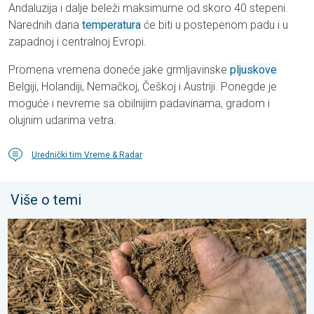
Andaluzija i dalje beleži maksimume od skoro 40 stepeni.
Narednih dana
temperatura
će biti u postepenom padu i u
zapadnoj i centralnoj Evropi.
Promena vremena doneće jake grmljavinske
pljuskove
Belgiji, Holandiji, Nemačkoj, Češkoj i Austriji. Ponegde je
moguće i nevreme sa obilnijim padavinama, gradom i
olujnim udarima vetra.
Urednički tim Vreme & Radar
Više o temi
Toplota sve brže isušuje zemljište. Nova studija. . . petak, 24. j