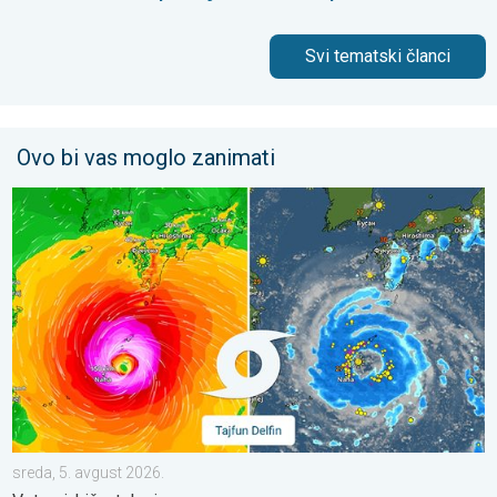
Svi tematski članci
Ovo bi vas moglo zanimati
Jug Japana se sprema za tajfun Delfin. Vetrovi, kiše, talasi. . .
sreda, 5. avgust 2026.