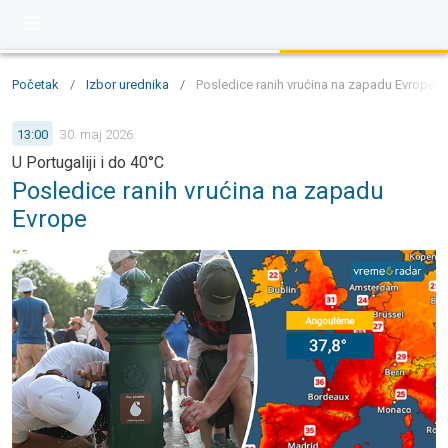
Početak
/
Izbor urednika
/
Posledice ranih vrućina na zapadu Evrope - U
13:00
30. maj 2026.
U Portugaliji i do 40°C
Posledice ranih vrućina na zapadu
Evrope