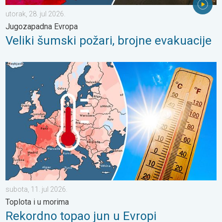
utorak, 28. jul 2026.
Jugozapadna Evropa
Veliki šumski požari, brojne evakuacije
Rekordno topao jun u Evropi. Toplota i u morima. . . subota, 11.
subota, 11. jul 2026.
Toplota i u morima
Rekordno topao jun u Evropi