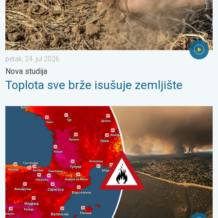
petak, 24. jul 2026.
Nova studija
Toplota sve brže isušuje zemljište
Veliki šumski požari, brojne evakuacije. Jugozapadna Evropa. . .