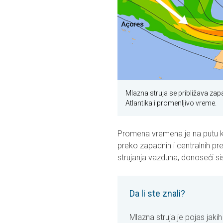
Mlazna struja se približava za
Atlantika i promenljivo vreme.
Promena vremena je na putu k
preko zapadnih i centralnih p
strujanja vazduha, donoseći sis
Da li ste znali?
Mlazna struja je pojas jaki