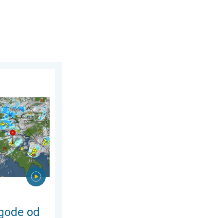
ak, 3. avgust 2026.
je do Balkana. Šteta od vetra i grada. . . sreda, 22. jul 2026.
gode od