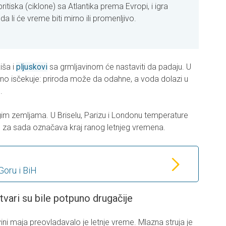
tiska (ciklone) sa Atlantika prema Evropi, i igra
da li će vreme biti mirno ili promenljivo.
iša i
pljuskovi
sa grmljavinom će nastaviti da padaju. U
no isčekuje: priroda može da odahne, a voda dolazi u
.
im zemljama. U Briselu, Parizu i Londonu temperature
vo za sada označava kraj ranog letnjeg vremena.
Goru i BiH
vari su bile potpuno drugačije
ni maja preovladavalo je letnje vreme. Mlazna struja je