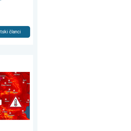
tski članci
gust 2026.
hunac. Ponegde i oko 40°C. . . utorak, 4. avgust 2026.