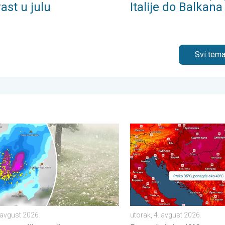
ast u julu
Italije do Balkana
Svi tema
. . četvrtak, 6. avgust 2026.
zrna grada u Poljskoj. Nevreme pogodilo naselja. . . petak, 7. av
Sunčano, vrućine dostižu vr
. avgust 2026.
utorak, 4. avgust 2026.