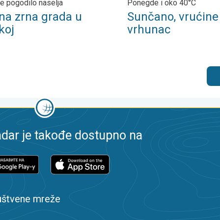
 pogodilo naselja
Ponegde i oko 40°C
na zrna grada u
Sunčano, vrućine
koj
vrhunac
dar je takođe dostupno na
uštvene mreže