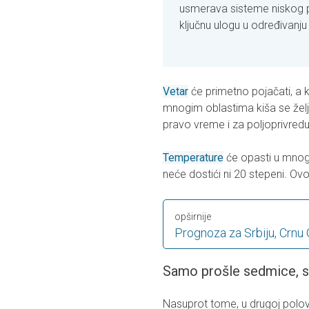
usmerava sisteme niskog pri
ključnu ulogu u određivanju 
Vetar
će primetno pojačati, a k
mnogim oblastima kiša se želj
pravo vreme i za poljoprivredu
Temperature
će opasti u mnog
neće dostići ni 20 stepeni. O
opširnije
Prognoza za Srbiju, Crnu 
Samo prošle sedmice, st
Nasuprot tome, u drugoj polovi