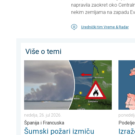
napravila zaokret oko Central
nekim zemljama na zapadu Evr
Urednički tim Vreme & Radar
Više o temi
Šumski požari izmiču kontroli. Španija i Francuska. . . 
Izražen
nedelja, 26. jul 2026.
ponedelj
Španija i Francuska
Podelje
Šumski požari izmiču
Izra