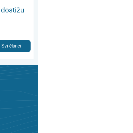
 dostižu
Svi članci