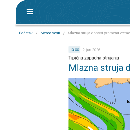
Početak
/
Meteo vesti
/
Mlazna struja donosi promenu vremen
13:00
2. jun 2026.
Tipična zapadna strujanja
Mlazna struja