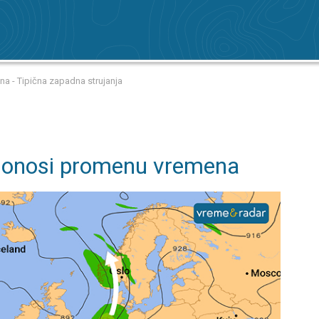
a - Tipična zapadna strujanja
 donosi promenu vremena