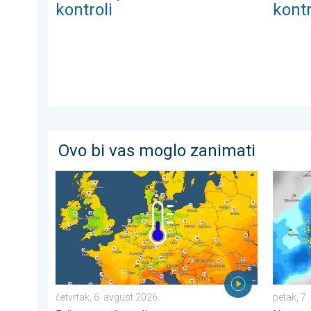
kontroli
kontr
Ovo bi vas moglo zanimati
Predah od vrućina u delu Evrope. Prijatno sveže noći. 
Krupna 
četvrtak, 6. avgust 2026.
petak, 7