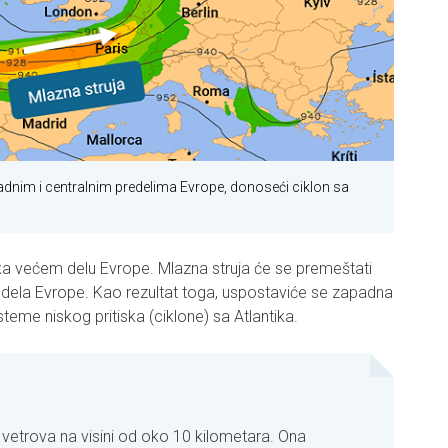
padnim i centralnim predelima Evrope, donoseći ciklon sa
a većem delu Evrope. Mlazna struja će se premeštati
redela Evrope. Kao rezultat toga, uspostaviće se zapadna
teme niskog pritiska (ciklone) sa Atlantika.
h vetrova na visini od oko 10 kilometara. Ona