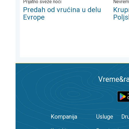
Prijatno sveže noći
Nevreme
Predah od vrućina u delu
Krup
Evrope
Poljs
Vreme&ra
Kompanija
Usluge
Dr