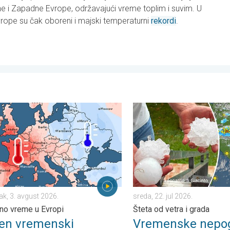
ne i Zapadne Evrope, održavajući vreme toplim i suvim. U
ope su čak oboreni i majski temperaturni
rekordi
.
nedelja, 26. jul 2026.
 vremenski kontrast u julu. Podeljeno vreme u Evropi. . . ponedelj
Vremenske nepogode od Itali
ak, 3. avgust 2026.
sreda, 22. jul 2026.
no vreme u Evropi
Šteta od vetra i grada
žen vremenski
Vremenske nepo