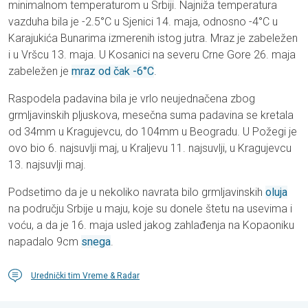
minimalnom temperaturom u Srbiji. Najniža temperatura
vazduha bila je -2.5°C u Sjenici 14. maja, odnosno -4°C u
Karajukića Bunarima izmerenih istog jutra. Mraz je zabeležen
i u Vršcu 13. maja. U Kosanici na severu Crne Gore 26. maja
zabeležen je
mraz od čak -6°C
.
Raspodela padavina bila je vrlo neujednačena zbog
grmljavinskih pljuskova, mesečna suma padavina se kretala
od 34mm u Kragujevcu, do 104mm u Beogradu. U Požegi je
ovo bio 6. najsuvlji maj, u Kraljevu 11. najsuvlji, u Kragujevcu
13. najsuvlji maj.
Podsetimo da je u nekoliko navrata bilo grmljavinskih
oluja
na području Srbije u maju, koje su donele štetu na usevima i
voću, a da je 16. maja usled jakog zahlađenja na Kopaoniku
napadalo 9cm
snega
.
Urednički tim Vreme & Radar