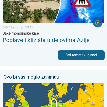
četvrtak, 30. jul 2026.
Jake monsunske kiše
Poplave i klizišta u delovima Azije
Svi tematski članci
Ovo bi vas moglo zanimati
Predah od vrućina u delu Evrope. Prijatno sveže noći. . . četvrt