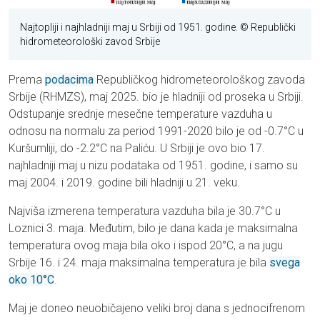
Najtopliji i najhladniji maj u Srbiji od 1951. godine. © Republički
hidrometeorološki zavod Srbije
Prema
podacima
Republičkog hidrometeorološkog zavoda
Srbije (RHMZS), maj 2025. bio je hladniji od proseka u Srbiji.
Odstupanje srednje mesečne temperature vazduha u
odnosu na normalu za period 1991-2020 bilo je od -0.7°C u
Kuršumliji, do -2.2°C na Paliću. U Srbiji je ovo bio 17.
najhladniji maj u nizu podataka od 1951. godine, i samo su
maj 2004. i 2019. godine bili hladniji u 21. veku.
Najviša izmerena temperatura vazduha bila je 30.7°C u
Loznici 3. maja. Međutim, bilo je dana kada je maksimalna
temperatura ovog maja bila oko i ispod 20°C, a na jugu
Srbije 16. i 24. maja maksimalna temperatura je bila
svega
oko 10°C
.
Maj je doneo neuobičajeno veliki broj dana s jednocifrenom