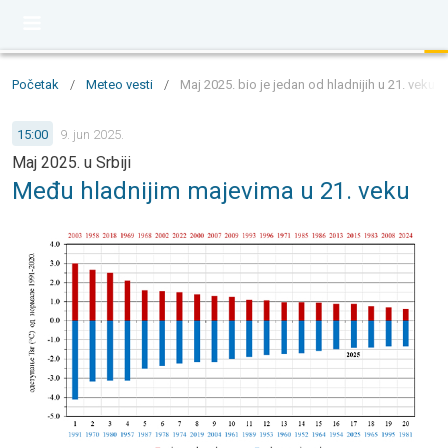
Početak
/
Meteo vesti
/
Maj 2025. bio je jedan od hladnijih u 21. veku 
15:00
9. jun 2025.
Maj 2025. u Srbiji
Među hladnijim majevima u 21. veku