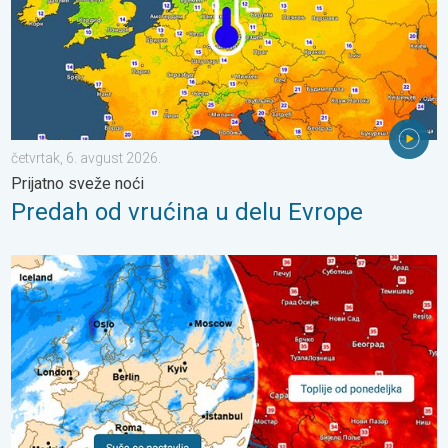
četvrtak, 6. avgust 2026.
Prijatno sveže noći
Predah od vrućina u delu Evrope
Početkom naredne sedmice ponovo toplije. Nastavlja se sušni pe