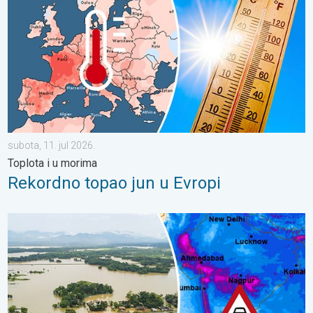
subota, 11. jul 2026.
Toplota i u morima
Rekordno topao jun u Evropi
Poplave i klizišta u delovima Azije. Jake monsunske kiše. . . čet