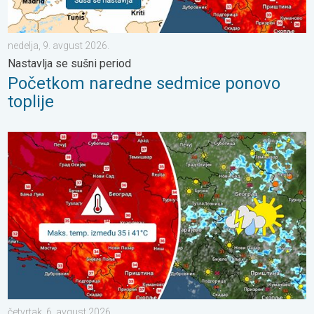
nedelja, 9. avgust 2026.
Nastavlja se sušni period
Početkom naredne sedmice ponovo
toplije
Vruće, ali i malo nestabilnije. Neznatno svežije u subotu. . . čet
četvrtak, 6. avgust 2026.