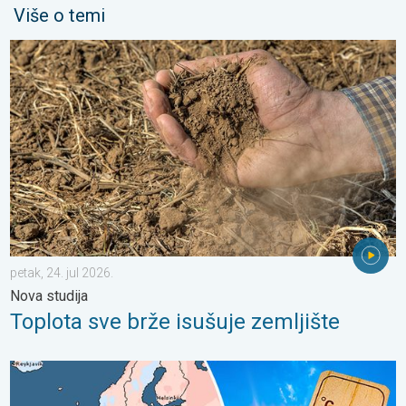
Više o temi
Toplota sve brže isušuje zemljište. Nova studija. . . petak, 24. j
petak, 24. jul 2026.
Nova studija
Toplota sve brže isušuje zemljište
Rekordno topao jun u Evropi. Toplota i u morima. . . subota, 11.