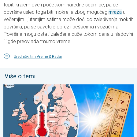
topiti krajem ove i početkom naredne sedmice, pa će
površine usled toga biti mokre, a zbog mogućeg
mraza
u
večernjim i jutarnjim satima može doći do zaleđivanja mokrih
površina, pa se savetuje oprez i pešacima i vozačima.
Površine mogu ostati zaleđene duže tokom dana u hladovini
ili gde preovlada tmurno vreme.
Urednički tim Vreme & Radar
Više o temi
Rekordno topao jun u Evropi. Toplota i u morima. . . subota, 11.