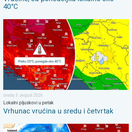
40°C
Vrhunac vrućina u sredu i četvrtak. Lokalni pljuskovi u petak. . .
sreda, 5. avgust 2026.
Lokalni pljuskovi u petak
Vrhunac vrućina u sredu i četvrtak
Nastavljaju se vrućine i suvo vreme. Temperature preko 35°C. . .