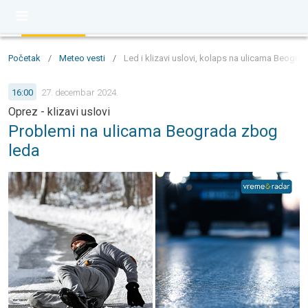
Početak
/
Meteo vesti
/
Led i klizavi uslovi, kolaps na ulicama Beogra
16:00
27. decembar 2024.
Oprez - klizavi uslovi
Problemi na ulicama Beograda zbog
leda