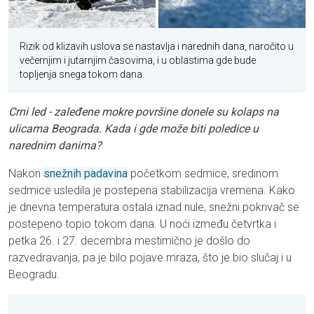
Rizik od klizavih uslova se nastavlja i narednih dana, naročito u
večernjim i jutarnjim časovima, i u oblastima gde bude
topljenja snega tokom dana.
Crni led - zaleđene mokre površine donele su kolaps na
ulicama Beograda. Kada i gde može biti poledice u
narednim danima?
Nakon
snežnih padavina
početkom sedmice, sredinom
sedmice usledila je postepena stabilizacija vremena. Kako
je dnevna temperatura ostala iznad nule, snežni pokrivač se
postepeno topio tokom dana. U noći između četvrtka i
petka 26. i 27. decembra mestimično je došlo do
razvedravanja, pa je bilo pojave mraza, što je bio slučaj i u
Beogradu.