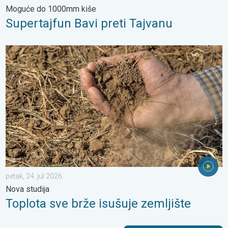
Moguće do 1000mm kiše
Supertajfun Bavi preti Tajvanu
Toplota sve brže isušuje zemljište. Nova studija. . . petak, 24. j
petak, 24. jul 2026.
Nova studija
Toplota sve brže isušuje zemljište