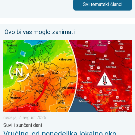
Svi tematski članci
Ovo bi vas moglo zanimati
Vrućine, od ponedeljka lokalno oko 40°C. Suvi i sunčani dani. . .
nedelja, 2. avgust 2026.
Suvi i sunčani dani
Vrućine, od ponedeljka lokalno oko