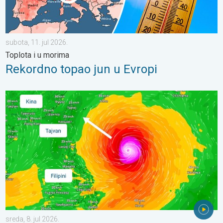
subota, 11. jul 2026.
Toplota i u morima
Rekordno topao jun u Evropi
Supertajfun Bavi preti Tajvanu. Moguće do 1000mm kiše. . . sred
sreda, 8. jul 2026.