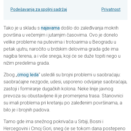
Podešavanja za spoljni sadržaj
Privatnost
Tako je u skladu s
najavama
došlo do zaleđivanja mokrih
površina u večernjim i jutarnjim časovima. Ovo je donelo
velike probleme na putevima i trotoarima u Beogradu u
petak ujutru, naročito u brdskim delovima grada gde ima
nagiba terena, a i više snega, koji će se duže topiti nego u
nižim predelima grada.
Zbog „
crnog leda
“ usledili su brojni problemi u saobraćaju:
saobraćajne nezgode, udesi, usporeno odvijanje saobraćaja,
zastoji i formiranje dugačkih kolona. Neke linije javnog
prevoza su obustavljene ili je promenjena trasa. Stanovnici
su imali problema pri kretanju po zaleđenim površinama, a
bilo je i brojnih padova.
Tamo gde ima snežnog pokrivača u Srbiji, Bosni i
Hercegovini i Crnoj Gori, sneg će se tokom dana postepeno