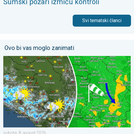
Šumski požari izmiču kontroli
Svi tematski članci
Ovo bi vas moglo zanimati
Za koji stepen svežije, uz severni vetar. Tek poneki pljusak. . .
subota, 8. avgust 2026.