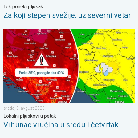
Tek poneki pljusak
Za koji stepen svežije, uz severni vetar
Vrhunac vrućina u sredu i četvrtak. Lokalni pljuskovi u petak. . .
sreda, 5. avgust 2026.
Lokalni pljuskovi u petak
Vrhunac vrućina u sredu i četvrtak