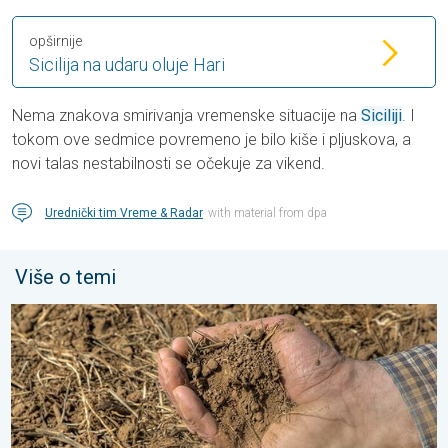
opširnije
Sicilija na udaru oluje Hari
Nema znakova smirivanja vremenske situacije na
Siciliji
. I
tokom ove sedmice povremeno je bilo kiše i pljuskova, a
novi talas nestabilnosti se očekuje za vikend.
Urednički tim Vreme & Radar
with material from dpa
Više o temi
Toplota sve brže isušuje zemljište. Nova studija. . . petak, 24. j