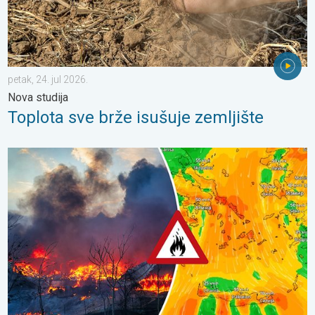
petak, 24. jul 2026.
Nova studija
Toplota sve brže isušuje zemljište
Šumski požari besne na jugoistoku Evrope. Vrućina i jaki vetrovi.