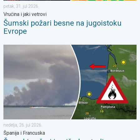
petak, 31. jul 2026.
Vrućina i jaki vetrovi
Šumski požari besne na jugoistoku
Evrope
Šumski požari izmiču kontroli. Španija i Francuska. . . nedelja, 2
nedelja, 26. jul 2026.
Španija i Francuska