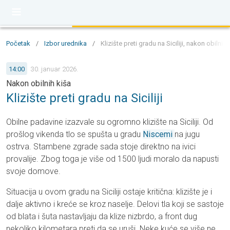
Početak
/
Izbor urednika
/
Klizište preti gradu na Siciliji, nakon obilnih 
14:00
30. januar 2026.
Nakon obilnih kiša
Klizište preti gradu na Siciliji
Obilne padavine izazvale su ogromno klizište na Siciliji. Od
prošlog vikenda tlo se spušta u gradu
Niscemi
na jugu
ostrva. Stambene zgrade sada stoje direktno na ivici
provalije. Zbog toga je više od 1500 ljudi moralo da napusti
svoje domove.
Situacija u ovom gradu na Siciliji ostaje kritična: klizište je i
dalje aktivno i kreće se kroz naselje. Delovi tla koji se sastoje
od blata i šuta nastavljaju da klize nizbrdo, a front dug
nekoliko kilometara preti da se uruši. Neke kuće se više ne