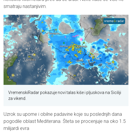
smatraju nastanjivim.
VremenskiRadar pokazuje novi talas kiše i pljuskova na Siciliji
za vikend.
Uzrok su uporne i obilne padavine koje su poslednjih dana
pogodile oblast Mediterana. Šteta se procenjuje na oko 1.5
milijardi evra