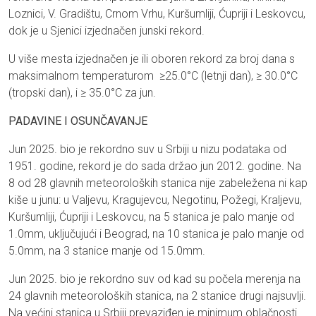
Loznici, V. Gradištu, Crnom Vrhu, Kuršumliji, Ćupriji i Leskovcu,
dok je u Sjenici izjednačen junski rekord.
U više mesta izjednačen je ili oboren rekord za broj dana s
maksimalnom temperaturom ≥25.0°C (letnji dan), ≥ 30.0°C
(tropski dan), i ≥ 35.0°C za jun.
PADAVINE I OSUNČAVANJE
Jun 2025. bio je rekordno suv u Srbiji u nizu podataka od
1951. godine, rekord je do sada držao jun 2012. godine. Na
8 od 28 glavnih meteoroloških stanica nije zabeležena ni kap
kiše u junu: u Valjevu, Kragujevcu, Negotinu, Požegi, Kraljevu,
Kuršumliji, Ćupriji i Leskovcu, na 5 stanica je palo manje od
1.0mm, uključujući i Beograd, na 10 stanica je palo manje od
5.0mm, na 3 stanice manje od 15.0mm.
Jun 2025. bio je rekordno suv od kad su počela merenja na
24 glavnih meteoroloških stanica, na 2 stanice drugi najsuvlji.
Na većini stanica u Srbiji prevaziđen je minimum oblačnosti