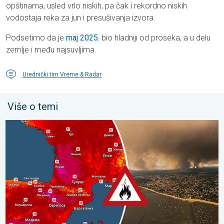
opštinama, usled vrlo niskih, pa čak i rekordno niskih
vodostaja reka za jun i presušivanja izvora.
Podsetimo da je
maj 2025.
bio hladniji od proseka, a u delu
zemlje i među najsuvljima.
Urednički tim Vreme & Radar
Više o temi
Veliki šumski požari, brojne evakuacije. Jugozapadna Evropa. . .