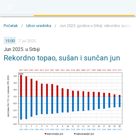
Početak
/
Izbor urednika
/
Jun 2025. godine u Srbiji: rekordno sušan,
15:00
7. jul 2025.
Jun 2025. u Srbiji
Rekordno topao, sušan i sunčan jun