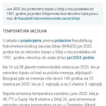
Jun 2025. bio je rekordno topao u Srbiji u nizu podataka od
1951. godine, pa je tako Srbija imala dva rekordno topla juna u
nizu. ©
Republički hidrometeorološki zavod Srbije
TEMPERATURA VAZDUHA
U skladu s
projekcijama
, prema
podacima
Republičkog
hidrometeorološkog zavoda Srbije (RHMZS) jun 2025.
godine bio je rekordno topao u Srbiji u nizu podataka od
1951. godine, rekord je do sada držao
jun 2024. godine
.
Na 16 od 28 glavnih meteoroloških stanica jun 2025. bio je
rekordno topao od kad su počela merenja, uključujući i
Beograd gde se merenja vrše skoro 140 godina, na 10
stanica jun 2025. bio je 2. najtopliji, a na 2 stanice 3. najtopliji.
Najviša izmerena temperatura vazduha u junu 2025. bila je
40.7°C u Ćupriji. Na 8 stanica u Srbiji 26. juna izmerena je
rekordno visoka temperatura za jun: u Zrenjaninu, Kikindi,