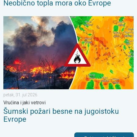
Neobično topla mora oko Evrope
Šumski požari besne na jugoistoku Evrope. Vrućina i jaki vetrovi.
petak, 31. jul 2026.
Vrućina i jaki vetrovi
Šumski požari besne na jugoistoku
Evrope