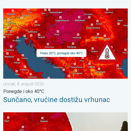
Sunčano, vrućine dostižu vrhunac. Ponegde i oko 40°C. . . utor
utorak, 4. avgust 2026.
Ponegde i oko 40°C
Sunčano, vrućine dostižu vrhunac
Velike vrućine u Istočnoj Evropi. Temperature i oko 40°C. . . ut