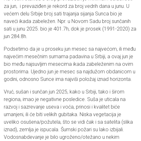
za jun, i prevaziđen je rekord za broj vedrih dana u junu. U
većem delu Srbije broj sati trajanja sijanja Sunca bio je
naveći ikada zabeležen. Npr. u Novom Sadu broj sunčanih
sati u junu 2025. bio je 401.7h, dok je prosek (1991-2020) za
jun 284.8h.
Podsetimo da je u proseku jun mesec sa najvećom, ili među
najvećim mesečnim sumama padavina u Srbiji, a ovaj jun je
bio među najsuvljim mesecima ikada zabeleženim na ovim
prostorima. Ujedno jun je mesec sa najdužom obdanicom u
godini, odnosno Sunce ima najviši položaj iznad horizonta.
Vruć, sušan i sunčan jun 2025, kako u Srbiji, tako i širom
regiona, imao je negativne posledice. Suša je uticala na
razvoj i sazrevanje useva i voća, prinosi i kvalitet biće
umanjeni, ili će biti velikih gubitaka. Niska vegetacija je
uveliko osušena/požutela, što se vidi čak i sa satelita (slika
iznad), zemlja je ispucala. Šumski požari su lako izbijali.
Vodosnabdevanje je bilo ugroženo/otežano u nekim