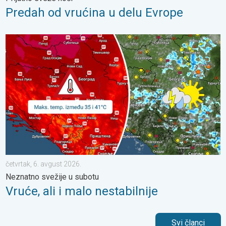
Predah od vrućina u delu Evrope
Vruće, ali i malo nestabilnije. Neznatno svežije u subotu. . . čet
četvrtak, 6. avgust 2026.
Neznatno svežije u subotu
Vruće, ali i malo nestabilnije
Svi članci