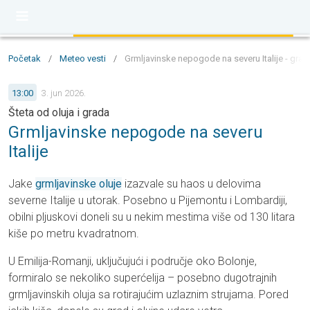
Početak
/
Meteo vesti
/
Grmljavinske nepogode na severu Italije - grad,
13:00
3. jun 2026.
Šteta od oluja i grada
Grmljavinske nepogode na severu
Italije
Jake
grmljavinske oluje
izazvale su haos u delovima
severne Italije u utorak. Posebno u Pijemontu i Lombardiji,
obilni pljuskovi doneli su u nekim mestima više od 130 litara
kiše po metru kvadratnom.
U Emilija-Romanji, uključujući i područje oko Bolonje,
formiralo se nekoliko superćelija – posebno dugotrajnih
grmljavinskih oluja sa rotirajućim uzlaznim strujama. Pored