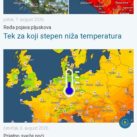
petak, 7. avgust 2026.
Ređa pojava pljuskova
Tek za koji stepen niža temperatura
Predah od vrućina u delu Evrope. Prijatno sveže noći. . . četvrt
četvrtak, 6. avgust 2026.
Prijatno sveže noći