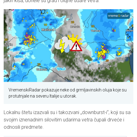
jakih kiša, donele su grad i olujne udare vetra.
VremenskiRadar pokazuje neke od grmljavinskih oluja koje su
protutnjale na severu Italije u utorak.
Lokalnu štetu izazvali su i takozvani „downburst-i“, koji su sa
svojim iznenadnim silovitim udarima vetra čupali drveće i
odnosili predmete.