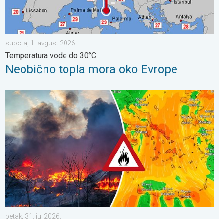
subota, 1. avgust 2026.
Temperatura vode do 30°C
Neobično topla mora oko Evrope
Šumski požari besne na jugoistoku Evrope. Vrućina i jaki vetrovi.
petak, 31. jul 2026.