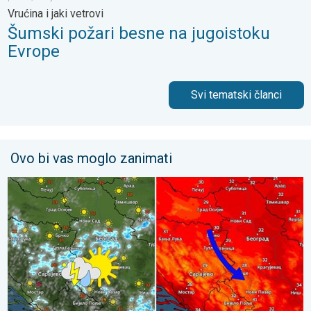
Vrućina i jaki vetrovi
Šumski požari besne na jugoistoku
Evrope
Svi tematski članci
Ovo bi vas moglo zanimati
Tek za koji stepen niža temperatura. Ređa pojava pljuskova. . .