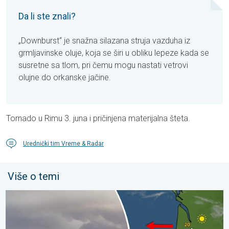
Da li ste znali?
„Downburst“ je snažna silazana struja vazduha iz
grmljavinske oluje, koja se širi u obliku lepeze kada se
susretne sa tlom, pri čemu mogu nastati vetrovi
olujne do orkanske jačine.
Tornado u Rimu 3. juna i pričinjena materijalna šteta.
Urednički tim Vreme & Radar
Više o temi
Šumski požari izmiču kontroli. Španija i Francuska. . . nedelja, 2