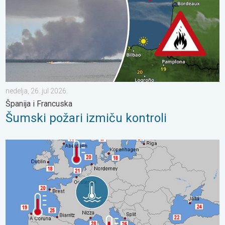
nedelja, 26. jul 2026.
Španija i Francuska
Šumski požari izmiču kontroli
Neobično topla mora oko Evrope. Temperatura vode do 30°C. .