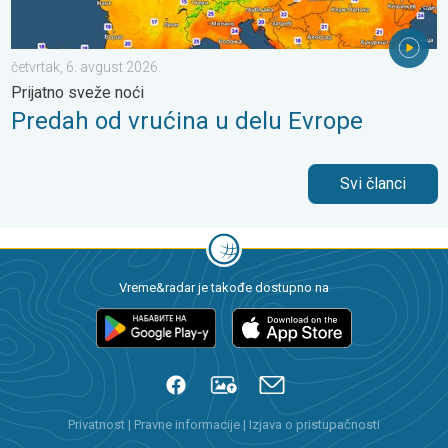
četvrtak, 6. avgust 2026.
Prijatno sveže noći
Predah od vrućina u delu Evrope
Svi članci
Vreme&radar je takođe dostupno na
Privatnost
|
Pravne informacije
|
Izjava o pristupačnosti