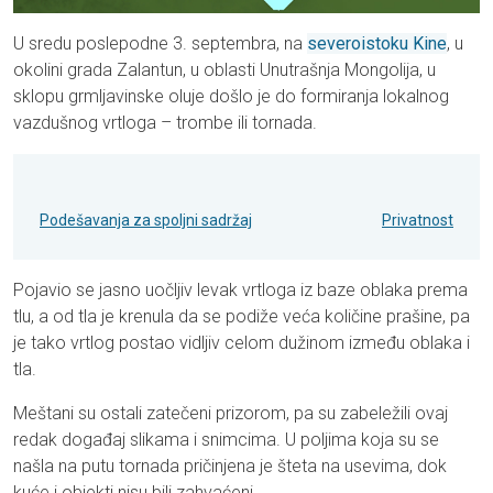
U sredu poslepodne 3. septembra, na
severoistoku Kine
, u
okolini grada Zalantun, u oblasti Unutrašnja Mongolija, u
sklopu grmljavinske oluje došlo je do formiranja lokalnog
vazdušnog vrtloga – trombe ili tornada.
Podešavanja za spoljni sadržaj
Privatnost
Pojavio se jasno uočljiv levak vrtloga iz baze oblaka prema
tlu, a od tla je krenula da se podiže veća količine prašine, pa
je tako vrtlog postao vidljiv celom dužinom između oblaka i
tla.
Meštani su ostali zatečeni prizorom, pa su zabeležili ovaj
redak događaj slikama i snimcima. U poljima koja su se
našla na putu tornada pričinjena je šteta na usevima, dok
kuće i objekti nisu bili zahvaćeni.