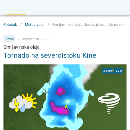
Početak
/
Meteo vesti
/
Grmljavinska oluja donela je tornado na sever
12:00
7. septembar 2025.
Grmljavinska oluja
Tornado na severoistoku Kine