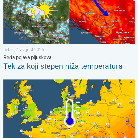
petak, 7. avgust 2026.
Ređa pojava pljuskova
Tek za koji stepen niža temperatura
Predah od vrućina u delu Evrope. Prijatno sveže noći. . . četvrt