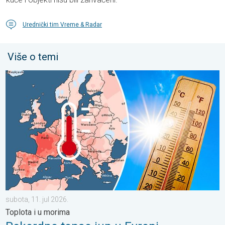
Urednički tim Vreme & Radar
Više o temi
Rekordno topao jun u Evropi. Toplota i u morima. . . subota, 11.
subota, 11. jul 2026.
Toplota i u morima