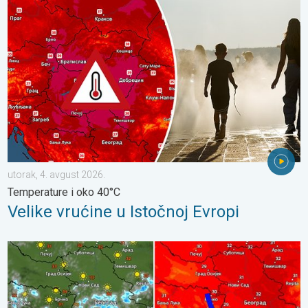
Velike vrućine u Istočnoj Evropi. Temperature i oko 40°C. . . ut
utorak, 4. avgust 2026.
Temperature i oko 40°C
Velike vrućine u Istočnoj Evropi
Tek za koji stepen niža temperatura. Ređa pojava pljuskova. . .