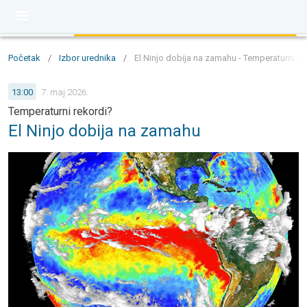
Početak
/
Izbor urednika
/
El Ninjo dobija na zamahu - Temperaturni re
13:00
7. maj 2026.
Temperaturni rekordi?
El Ninjo dobija na zamahu