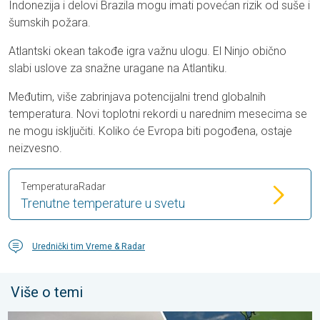
Indonezija i delovi Brazila mogu imati povećan rizik od suše i
šumskih požara.
Atlantski okean takođe igra važnu ulogu. El Ninjo obično
slabi uslove za snažne uragane na Atlantiku.
Međutim, više zabrinjava potencijalni trend globalnih
temperatura. Novi toplotni rekordi u narednim mesecima se
ne mogu isključiti. Koliko će Evropa biti pogođena, ostaje
neizvesno.
TemperaturaRadar
Trenutne temperature u svetu
Urednički tim Vreme & Radar
Više o temi
Šumski požari izmiču kontroli. Španija i Francuska. . . nedelja, 2