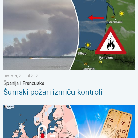
nedelja, 26. jul 2026.
Španija i Francuska
Šumski požari izmiču kontroli
Rekordno topao jun u Evropi. Toplota i u morima. . . subota, 11.