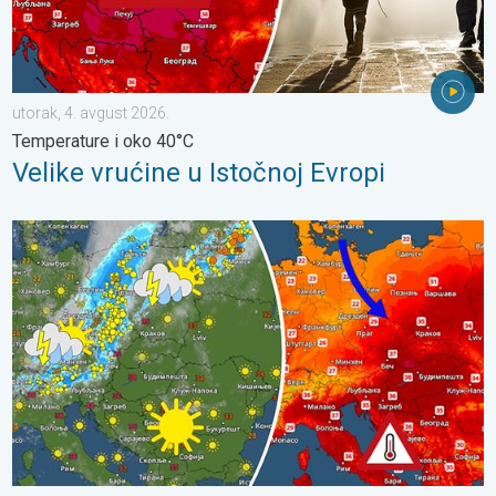
utorak, 4. avgust 2026.
Temperature i oko 40°C
Velike vrućine u Istočnoj Evropi
Sunce i vrućine stežu Balkan. Leto na svom vrhuncu. . . subota