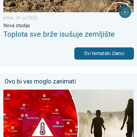
petak, 24. jul 2026.
Nova studija
Toplota sve brže isušuje zemljište
Svi tematski članci
Ovo bi vas moglo zanimati
Velike vrućine u Istočnoj Evropi. Temperature i oko 40°C. . . ut