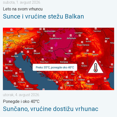
subota, 1. avgust 2026.
Leto na svom vrhuncu
Sunce i vrućine stežu Balkan
Sunčano, vrućine dostižu vrhunac. Ponegde i oko 40°C. . . utor
utorak, 4. avgust 2026.
Ponegde i oko 40°C
Sunčano, vrućine dostižu vrhunac