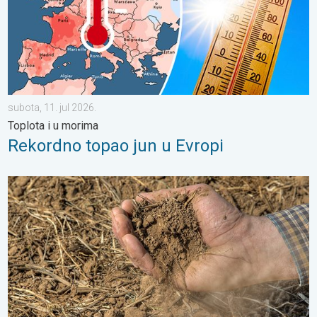
subota, 11. jul 2026.
Toplota i u morima
Rekordno topao jun u Evropi
Toplota sve brže isušuje zemljište. Nova studija. . . petak, 24. j