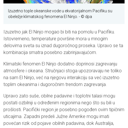
Izuzetno tople okeanske vode u ekvatorijalnom Pacifiku su
obeležje klimatskog fenomena El Ninjo.
- © dpa
Izuzetno jak El Ninjo mogao bi biti na pomolu u Pacifiku.
Istovremeno, temperature površine mora u mnogim
delovima sveta su iznad dugoročnog proseka. Upravo se ta
kombinacija smatra posebno zabrinjavajućom.
Klimatski fenomen El Ninjo dodatno doprinosi zagrevanju
atmosfere i okeana. Stručnjaci stoga upozoravaju ne toliko
na sam El Ninjo, već na njegovu interakciju sa već izuzetno
toplim okeanima i dugoročnim trendom zagrevanja.
Upravo zato suše, obilne padavine i toplotni talasi mogu
postati ozbilniji u određenim regionima nego što su bili u
prošlosti. Pacifički region je posebno pogođen ovim tipičnim
uticajima. Zapadni predeli Južne Amerike mogu imati
povećan rizik od pojave obilnih padavina, dok Australija,