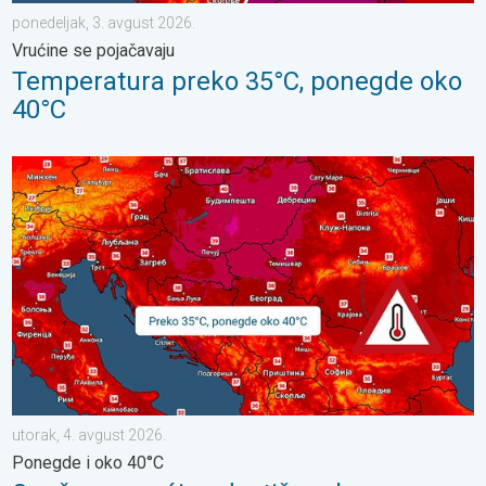
ponedeljak, 3. avgust 2026.
Vrućine se pojačavaju
Temperatura preko 35°C, ponegde oko
40°C
Sunčano, vrućine dostižu vrhunac. Ponegde i oko 40°C. . . utor
utorak, 4. avgust 2026.
Ponegde i oko 40°C