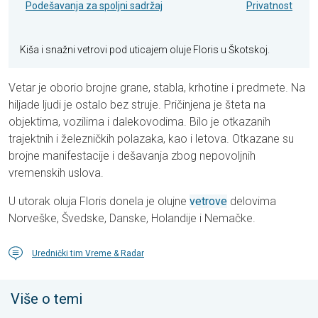
Podešavanja za spoljni sadržaj
Privatnost
Kiša i snažni vetrovi pod uticajem oluje Floris u Škotskoj.
Vetar je oborio brojne grane, stabla, krhotine i predmete. Na
hiljade ljudi je ostalo bez struje. Pričinjena je šteta na
objektima, vozilima i dalekovodima. Bilo je otkazanih
trajektnih i železničkih polazaka, kao i letova. Otkazane su
brojne manifestacije i dešavanja zbog nepovoljnih
vremenskih uslova.
U utorak oluja Floris donela je olujne
vetrove
delovima
Norveške, Švedske, Danske, Holandije i Nemačke.
Urednički tim Vreme & Radar
Više o temi