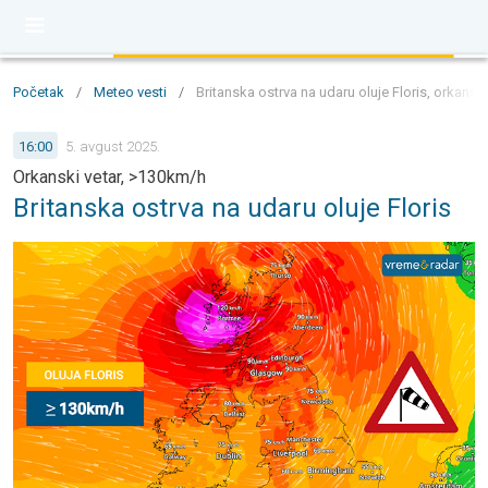
Početak
/
Meteo vesti
/
Britanska ostrva na udaru oluje Floris, orkansk
16:00
5. avgust 2025.
Orkanski vetar, >130km/h
Britanska ostrva na udaru oluje Floris