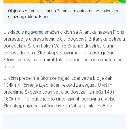
Olujni do orkanski vetar na Britanskim ostrvima pod uticajem
snažnog ciklona Floris.
U skladu s
najavama
snažan ciklon sa Atlantika nazvan Floris
prerastao je u pravu letnju oluju, pogodivši Britanska ostrva u
ponedeljak. Širom Irske i Velike Britanije duvali su olujni
vetrovi, dok su u Škotskoj vetrovi imali i orkansku jačinu.
Siloviti vetrovi su formirali talase visine i nekoliko metara na
moru.
U nižim predelima Škotske najjači udar vetra bio je čak
134km/h, čime je izjednačen rekord za avgust. U višim
predelima Škotske udari vetra su dostizali između 140 i
180km/h! Ponegde je bilo i intenzivnijih padavina u Velsu i
Škotskoj, najveća količina kiše za 24 sata bila je 58mm.