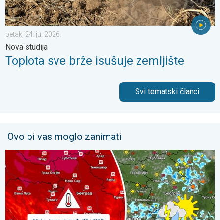
petak, 24. jul 2026.
Nova studija
Toplota sve brže isušuje zemljište
Svi tematski članci
Ovo bi vas moglo zanimati
Vruće, ali i malo nestabilnije. Neznatno svežije u subotu. . . čet