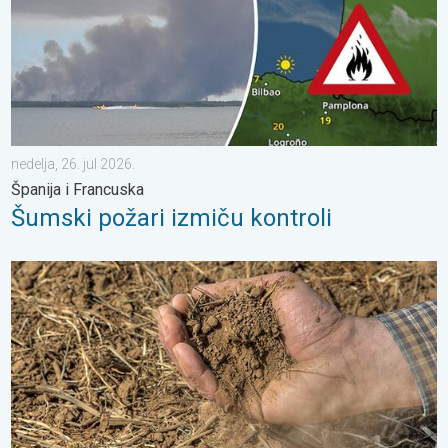
nedelja, 26. jul 2026.
Španija i Francuska
Šumski požari izmiču kontroli
Toplota sve brže isušuje zemljište. Nova studija. . . petak, 24. j