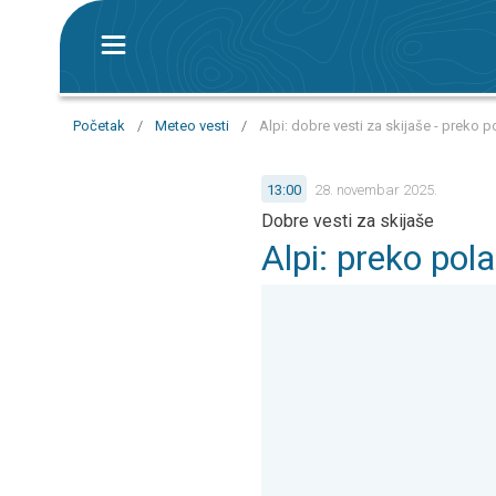
Početak
/
Meteo vesti
/
Alpi: dobre vesti za skijaše - preko
13:00
28. novembar 2025.
Dobre vesti za skijaše
Alpi: preko po