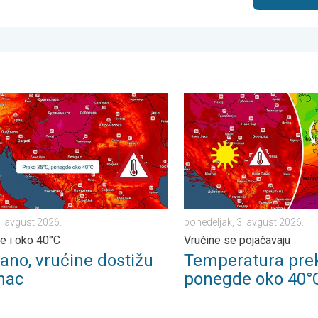
u. . . četvrtak, 6. avgust 2026.
, vrućine dostižu vrhunac. Ponegde i oko 40°C. . . utorak, 4. avg
Temperatura preko 35°C, po
4. avgust 2026.
ponedeljak, 3. avgust 2026.
 i oko 40°C
Vrućine se pojačavaju
ano, vrućine dostižu
Temperatura prek
nac
ponegde oko 40°