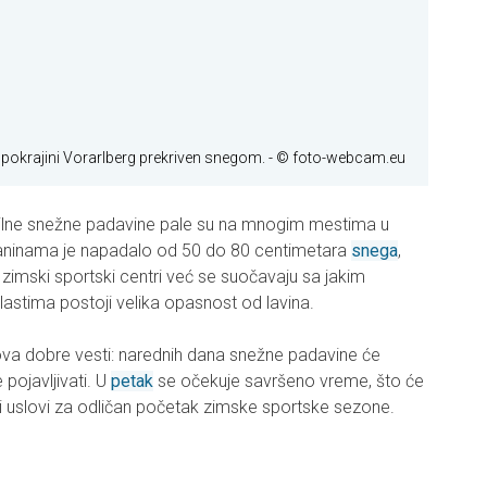
 pokrajini Vorarlberg prekriven snegom.
- © foto-webcam.eu
bilne snežne padavine pale su na mnogim mestima u
planinama je napadalo od 50 do 80 centimetara
snega
,
zimski sportski centri već se suočavaju sa jakim
astima postoji velika opasnost od lavina.
tova dobre vesti: narednih dana snežne padavine će
pojavljivati. U
petak
se očekuje savršeno vreme, što će
lni uslovi za odličan početak zimske sportske sezone.