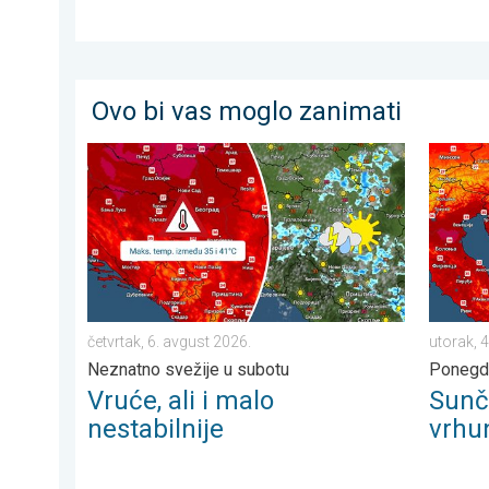
Ovo bi vas moglo zanimati
Vruće, ali i malo nestabilnije. Neznatno svežije u subot
Sunčano
četvrtak, 6. avgust 2026.
utorak, 
Neznatno svežije u subotu
Ponegde
Vruće, ali i malo
Sunč
nestabilnije
vrhu