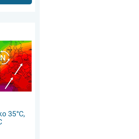
ust 2026.
negde oko 40°C. Vrućine se pojačavaju. . . ponedeljak, 3. avgu
o 35°C,
C