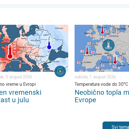
i vetrovi. . . petak, 31. jul 2026.
 vremenski kontrast u julu. Podeljeno vreme u Evropi. . . ponedelj
Neobično topla mora oko E
ak, 3. avgust 2026.
subota, 1. avgust 2026.
no vreme u Evropi
Temperatura vode do 30°C
žen vremenski
Neobično topla m
ast u julu
Evrope
Svi tema