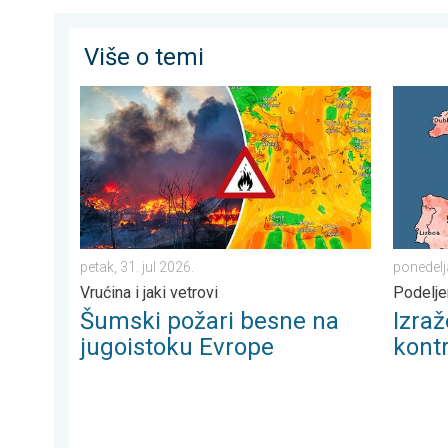
Više o temi
Šumski požari besne na jugoistoku Evrope. Vrućina i jak
Izražen
petak, 31. jul 2026.
ponedelj
Vrućina i jaki vetrovi
Podelje
Šumski požari besne na
Izra
jugoistoku Evrope
kontr