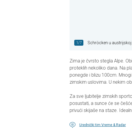
1/7
Schröcken u austrijskoj
Zima je čvrsto stegla Alpe. O
proteklih nekoliko dana. Na 
ponegde i blizu 100cm. Mnogi 
zimskim uslovima. U nekim obl
Za sve ljubitelje zimskih spor
posustati, a sunce će se češće 
privući skijaše na staze. Idea
Urednički tim Vreme & Radar