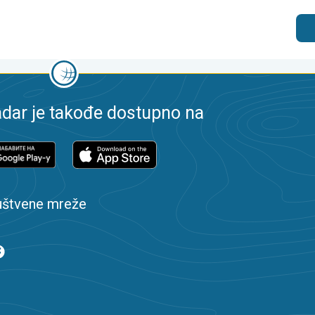
dar je takođe dostupno na
uštvene mreže