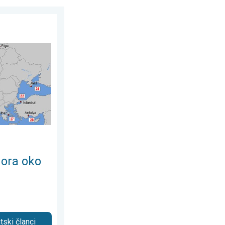
ak, 3. avgust 2026.
vrope. Temperatura vode do 30°C. . . subota, 1. avgust 2026.
ora oko
tski članci