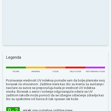
Legenda
NIZAK
UMEREN
VISOK
VRLO VISOK
EKSTREMNO VISOK
Poznavanje vrednosti UV indeksa pomaže vam da bolje planirate svoj
boravak na otvorenom. Zaštitne mere kao što su krema za sunčanje i
naočare za sunce se preporučuju kada je vrednost UV indeksa
visoka. Boravak u senci i nošenje odgovarajuće odeće sa UV
zaštitom takođe može pomoći da se izbegne oštećenje zdravlja kao
što su opekotine od Sunca ili čak opasan rak kože.
0 - 2
nizak:
nisu potrebne zaštitne mere.