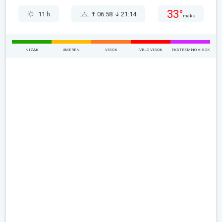
33°
11 h
06:58
21:14
maks
NIZAK
UMEREN
VISOK
VRLO VISOK
EKSTREMNO VISOK