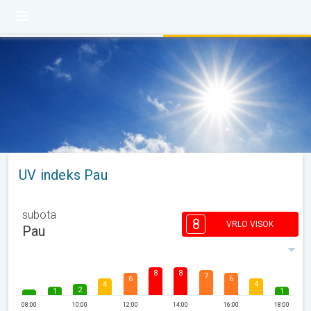
UV indeks Pau
subota
8
VRLO VISOK
Pau
8
8
7
6
6
4
4
2
1
1
08:00
10:00
12:00
14:00
16:00
18:00