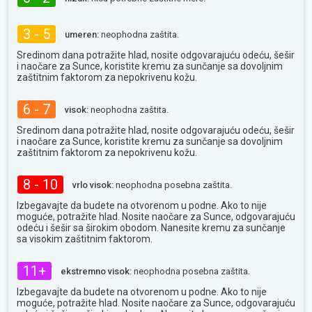
3 - 5
umeren:
neophodna zaštita.
Sredinom dana potražite hlad, nosite odgovarajuću odeću, šešir
i naočare za Sunce, koristite kremu za sunčanje sa dovoljnim
zaštitnim faktorom za nepokrivenu kožu.
6 - 7
visok:
neophodna zaštita.
Sredinom dana potražite hlad, nosite odgovarajuću odeću, šešir
i naočare za Sunce, koristite kremu za sunčanje sa dovoljnim
zaštitnim faktorom za nepokrivenu kožu.
8 - 10
vrlo visok:
neophodna posebna zaštita.
Izbegavajte da budete na otvorenom u podne. Ako to nije
moguće, potražite hlad. Nosite naočare za Sunce, odgovarajuću
odeću i šešir sa širokim obodom. Nanesite kremu za sunčanje
sa visokim zaštitnim faktorom.
11+
ekstremno visok:
neophodna posebna zaštita.
Izbegavajte da budete na otvorenom u podne. Ako to nije
moguće, potražite hlad. Nosite naočare za Sunce, odgovarajuću