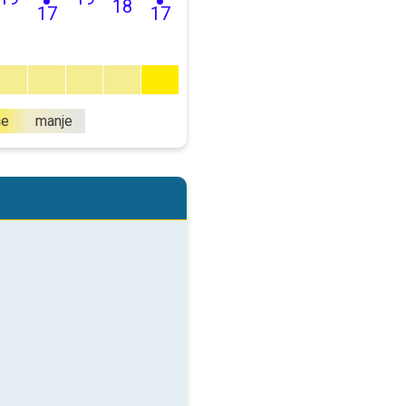
18
17
17
še
manje