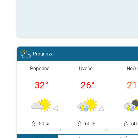
Prognoza
Popodne
Uveče
Noću
32
°
26
°
21
50 %
60 %
60