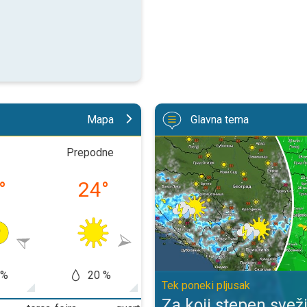
Mapa
Glavna tema
Za koji stepen svežije, uz severni
Prepodne
Popodne
Uveč
°
24
°
32
°
24
 %
20 %
50 %
70
Tek poneki pljusak
Za koji stepen sveži