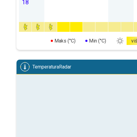
18
Maks (°C)
Min (°C)
vi
TemperaturaRadar