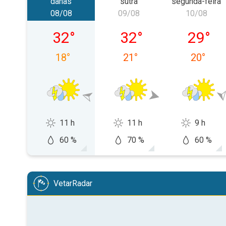
danas
sutra
segunda-feira
08/08
09/08
10/08
sábado, 08/08
domingo, 09/08
segunda-
32
°
32
°
29
°
18
°
21
°
20
°
11 h
11 h
9 h
60 %
70 %
60 %
VetarRadar