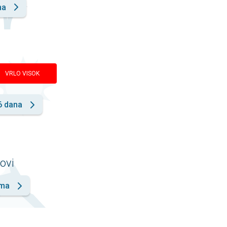
na
VRLO VISOK
6 dana
lovi
ama