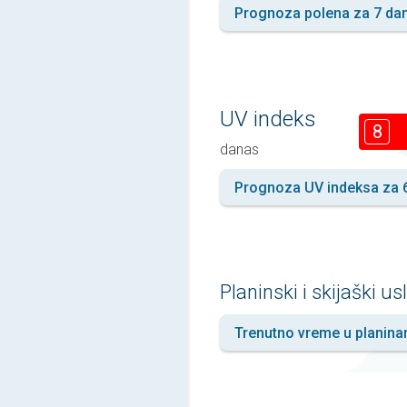
Prognoza polena za 7 da
UV indeks
8
danas
Prognoza UV indeksa za 
Planinski i skijaški us
Trenutno vreme u planin