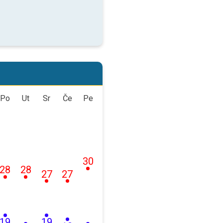
Po
Ut
Sr
Če
Pe
30
28
28
27
27
19
19