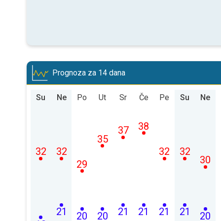
Prognoza za 14 dana
Su
Ne
Po
Ut
Sr
Če
Pe
Su
Ne
38
37
35
32
32
32
32
30
29
21
21
21
21
21
20
20
20