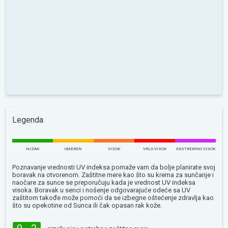
Legenda
NIZAK
UMEREN
VISOK
VRLO VISOK
EKSTREMNO VISOK
Poznavanje vrednosti UV indeksa pomaže vam da bolje planirate svoj
boravak na otvorenom. Zaštitne mere kao što su krema za sunčanje i
naočare za sunce se preporučuju kada je vrednost UV indeksa
visoka. Boravak u senci i nošenje odgovarajuće odeće sa UV
zaštitom takođe može pomoći da se izbegne oštećenje zdravlja kao
što su opekotine od Sunca ili čak opasan rak kože.