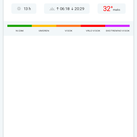
32°
13 h
06:18
20:29
maks
NIZAK
UMEREN
VISOK
VRLO VISOK
EKSTREMNO VISOK