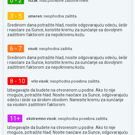
0 - 2
nizak:
nisu potrebne zaštitne mere.
3 - 5
umeren:
neophodna zaštita.
Sredinom dana potražite hlad, nosite odgovarajuću odeću, šešir
i naočare za Sunce, koristite kremu za sunčanje sa dovoljnim
zaštitnim faktorom za nepokrivenu kožu.
6 - 7
visok:
neophodna zaštita.
Sredinom dana potražite hlad, nosite odgovarajuću odeću, šešir
i naočare za Sunce, koristite kremu za sunčanje sa dovoljnim
zaštitnim faktorom za nepokrivenu kožu.
8 - 10
vrlo visok:
neophodna posebna zaštita.
Izbegavajte da budete na otvorenom u podne. Ako to nije
moguće, potražite hlad. Nosite naočare za Sunce, odgovarajuću
odeću i šešir sa širokim obodom. Nanesite kremu za sunčanje
sa visokim zaštitnim faktorom.
11+
ekstremno visok:
neophodna posebna zaštita.
Izbegavajte da budete na otvorenom u podne. Ako to nije
moguće, potražite hlad. Nosite naočare za Sunce, odgovarajuću