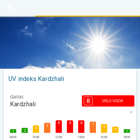
UV indeks Kardzhali
danas
8
VRLO VISOK
Kardzhali
8
8
8
7
6
5
4
3
2
1
1
08:00
10:00
12:00
14:00
16:00
18:00