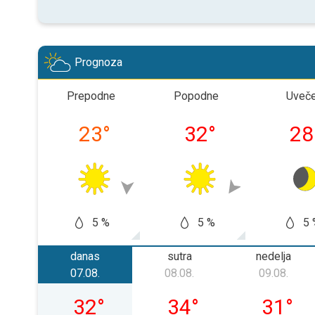
Prognoza
Prepodne
Popodne
Uveč
23
°
32
°
28
5 %
5 %
5 
danas
sutra
nedelja
07.08.
08.08.
09.08.
petak, 07. 08.
subota, 08. 08.
nedelja, 
32
°
34
°
31
°