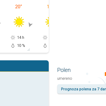
20
°
17
°
17
°
14 h
14 h
13 h
10 %
0 %
20 %
Polen
umereno
Prognoza polena za 7 da