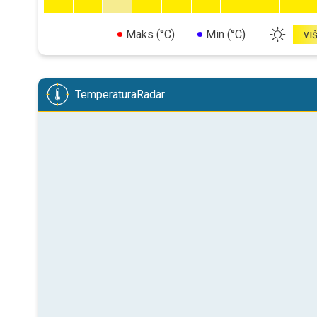
Maks (°C)
Min (°C)
vi
TemperaturaRadar