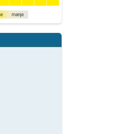
še
manje