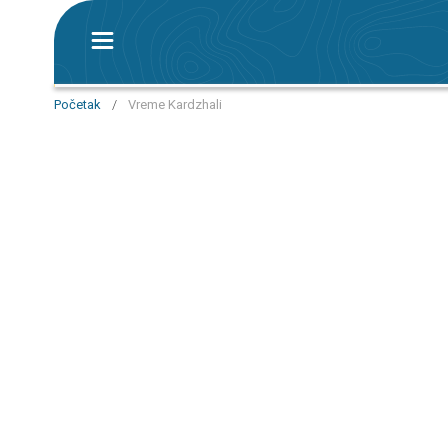
Početak
/
Vreme Kardzhali