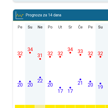
Prognoza za 14 dana
Pe
Su
Ne
Po
Ut
Sr
Če
Pe
Su
34
34
33
32
32
32
32
32
31
22
21
20
20
20
20
19
17
17