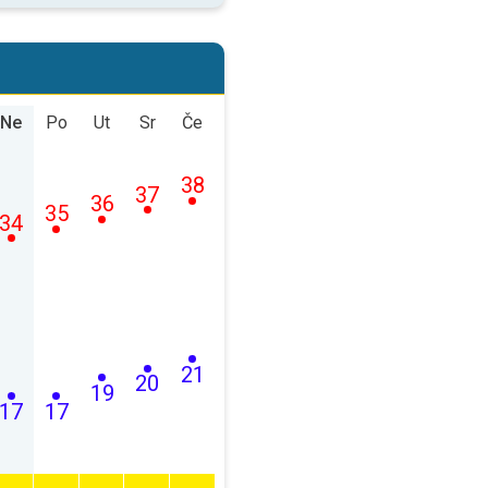
Ne
Po
Ut
Sr
Če
38
37
36
35
34
21
20
19
17
17