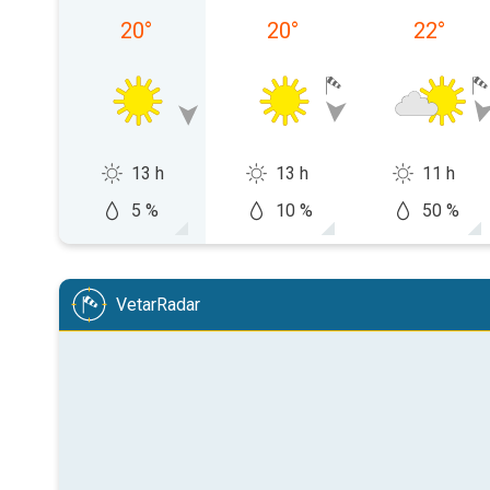
20
°
20
°
22
°
13 h
13 h
11 h
5 %
10 %
50 %
VetarRadar