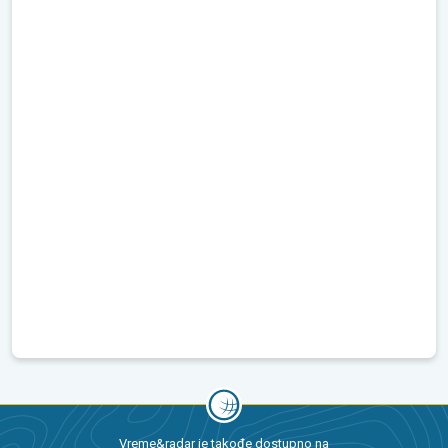
Vreme&radar je takođe dostupno na