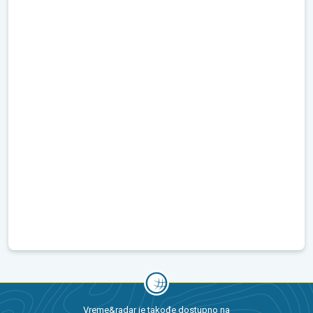
Vreme&radar je takođe dostupno na