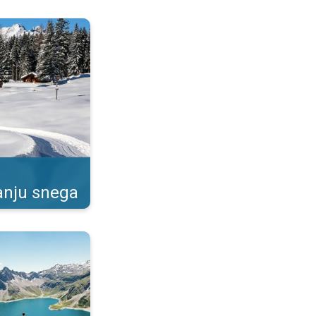
ada će padati sneg?. . .
anju snega
uslovima. Boravak na planinama. . .