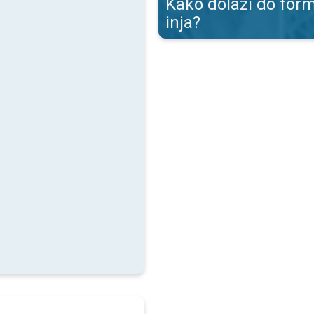
Kako dolazi do form
inja?