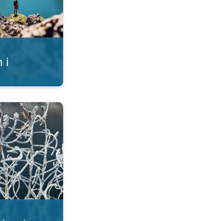
 i
imski ukrasi. . .