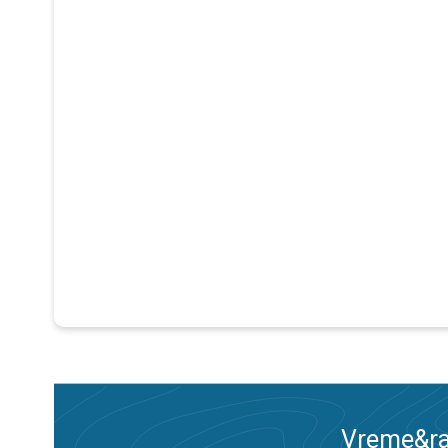
Vreme&ra