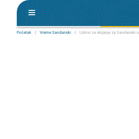
Početak
/
Vreme Sandanski
/
Uslovi za skijanje za Sandanski o