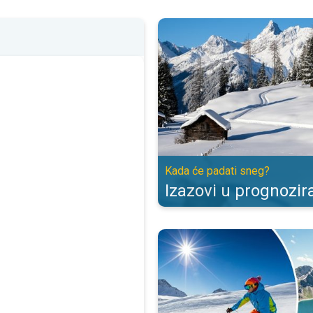
Izazovi u prognoziranju snega. K
Kada će padati sneg?
Izazovi u prognozir
Podaci o planinskim i skijaškim 