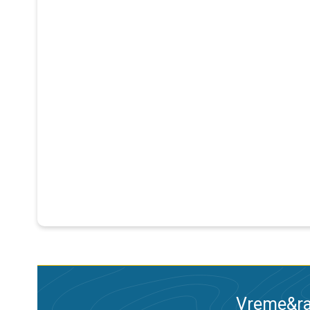
Vreme&ra