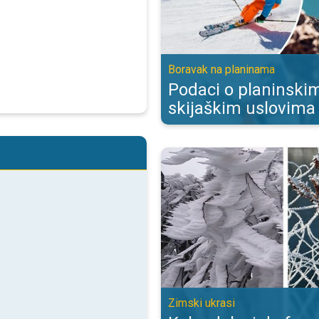
Boravak na planinama
Podaci o planinskim
skijaškim uslovima
Kako dolazi do formiranja inja?. Z
Zimski ukrasi