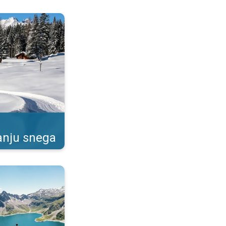
ada će padati sneg?. . .
anju snega
uslovima. Boravak na planinama. . .