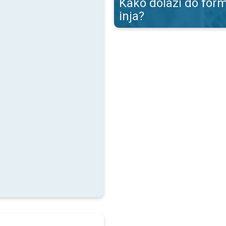
Kako dolazi do form
inja?