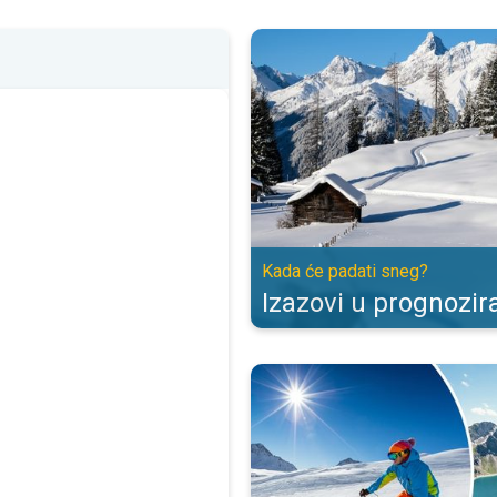
Izazovi u prognoziranju snega. K
Kada će padati sneg?
Izazovi u prognozir
Podaci o planinskim i skijaškim 