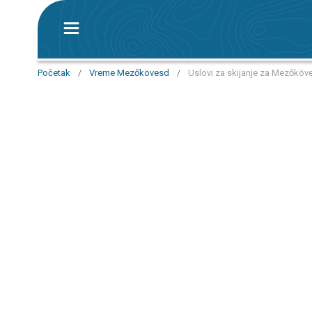
Početak
/
Vreme Mezőkövesd
/
Uslovi za skijanje za Mezőköv