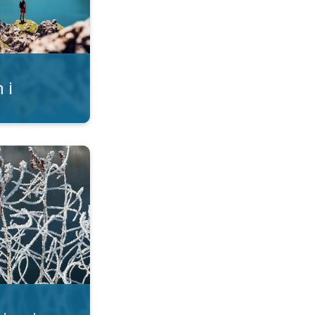
 i
imski ukrasi. . .