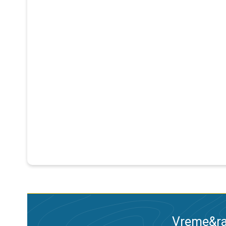
Vreme&ra