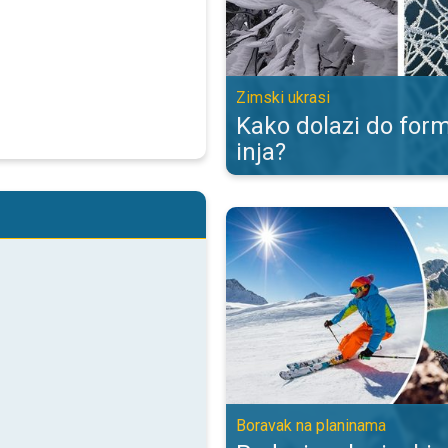
Zimski ukrasi
Kako dolazi do form
inja?
Podaci o planinskim i skijaškim 
Boravak na planinama