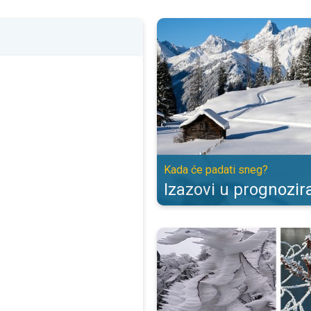
Izazovi u prognoziranju snega. K
Kada će padati sneg?
Izazovi u prognozir
Kako dolazi do formiranja inja?. Z