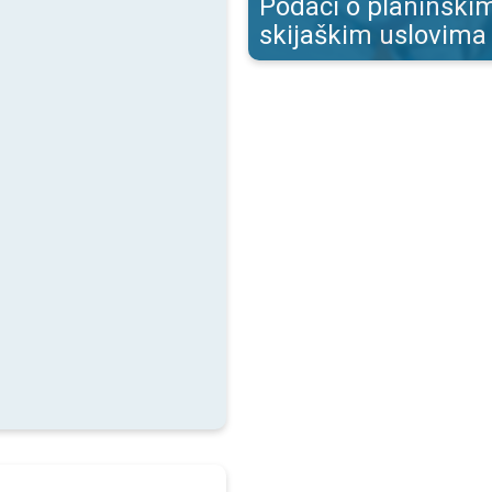
Podaci o planinskim
skijaškim uslovima