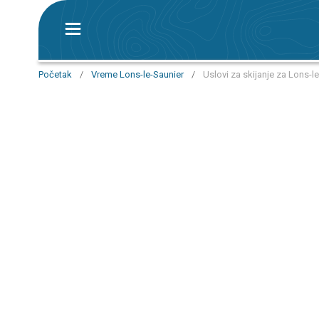
Početak
/
Vreme Lons-le-Saunier
/
Uslovi za skijanje za Lons-l