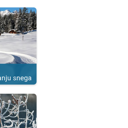
ada će padati sneg?. . .
anju snega
imski ukrasi. . .