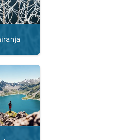
iranja
uslovima. Boravak na planinama. . .