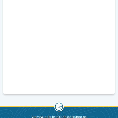
Vreme&radar je takođe dostupno na