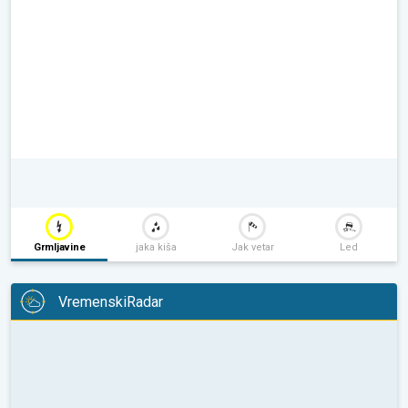
Grmljavine
jaka kiša
Jak vetar
Led
VremenskiRadar