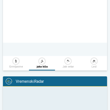
Grmljavine
jaka kiša
Jak vetar
Led
VremenskiRadar