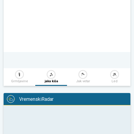
Grmljavine
jaka kiša
Jak vetar
Led
VremenskiRadar