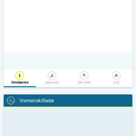
Grmljavine
jaka kiša
Jak vetar
Led
VremenskiRadar