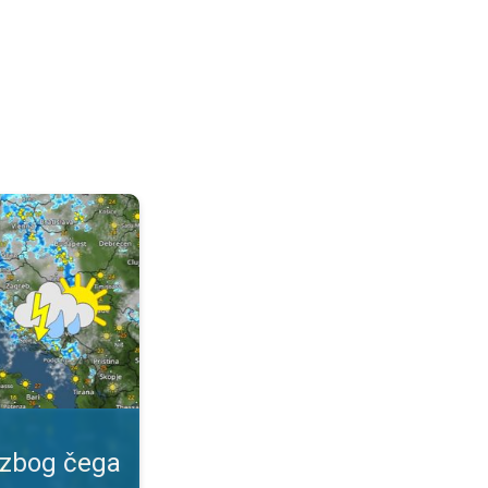
 važan?. Specijalna vrsta prognoze. . .
 zbog čega