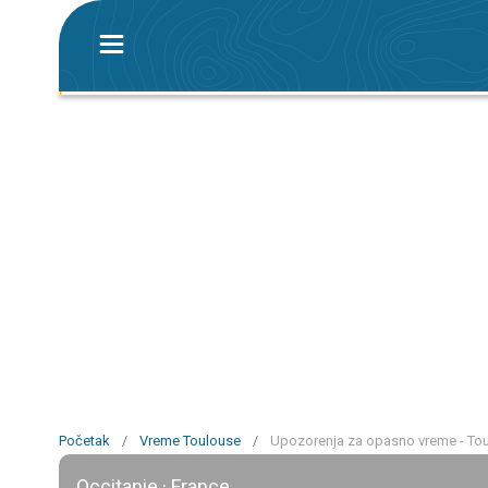
Početak
/
Vreme Toulouse
/
Upozorenja za opasno vreme - To
Occitanie · France