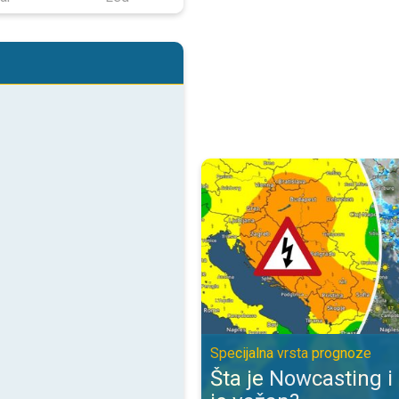
Šta je Nowcasting i zbog čega je
Specijalna vrsta prognoze
Šta je Nowcasting i