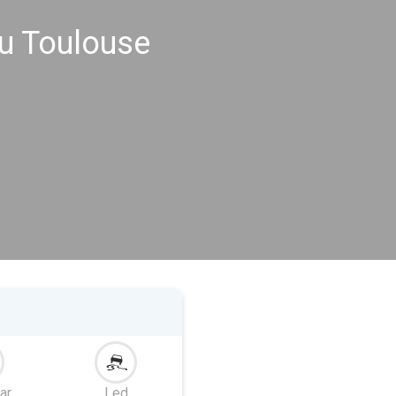
u Toulouse
ar
Led