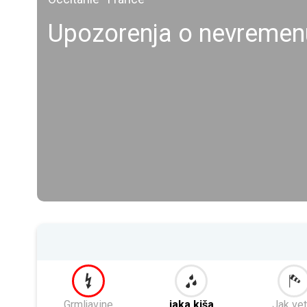
Upozorenja o nevremen
Grmljavine
jaka kiša
Jak vet