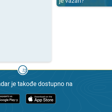
je važan?
dar je takođe dostupno na