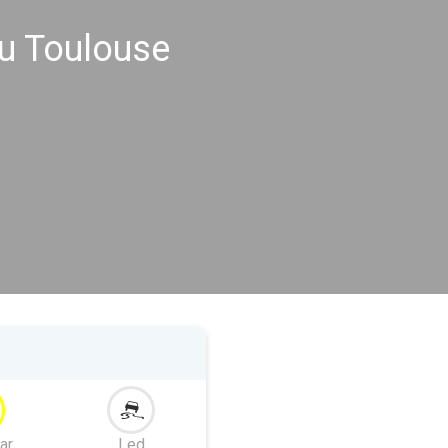
u Toulouse
ar
Led