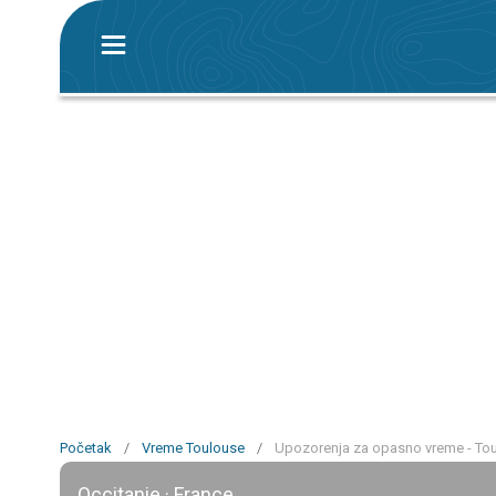
Početak
/
Vreme Toulouse
/
Upozorenja za opasno vreme - To
Occitanie · France