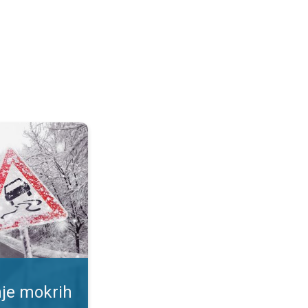
ršina. Rizik od proklizavanja. . .
nje mokrih