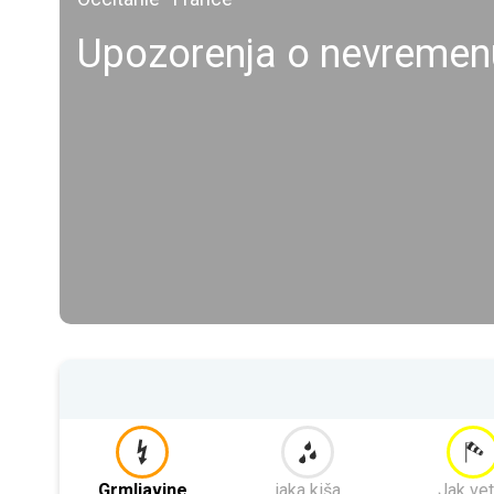
Upozorenja o nevremen
Grmljavine
jaka kiša
Jak vet