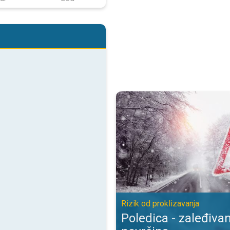
Poledica - zaleđivanje mokrih pov
Rizik od proklizavanja
Poledica - zaleđiva