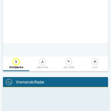
Grmljavine
jaka kiša
Jak vetar
Led
VremenskiRadar