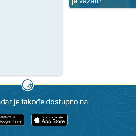
je važan?
dar je takođe dostupno na