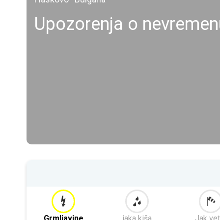
Upozorenja o nevremen
Grmljavine
jaka kiša
Jak vet