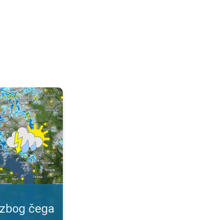
 važan?. Specijalna vrsta prognoze. . .
 zbog čega