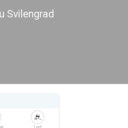
u Svilengrad
ar
Led