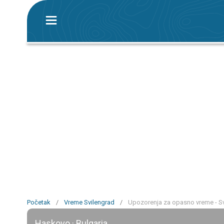
Početak
/
Vreme Svilengrad
/
Upozorenja za opasno vreme - S
Haskovo · Bulgaria