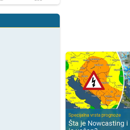
Šta je Nowcasting i zbog čega je
Specijalna vrsta prognoze
Šta je Nowcasting i