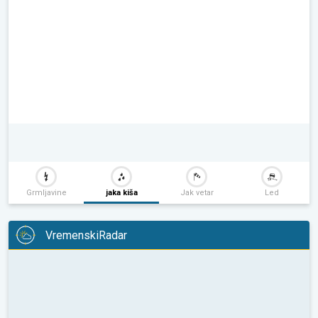
Grmljavine
jaka kiša
Jak vetar
Led
VremenskiRadar