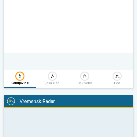
Grmljavine
jaka kiša
Jak vetar
Led
VremenskiRadar