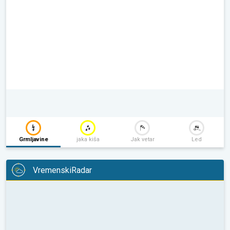
Grmljavine
jaka kiša
Jak vetar
Led
VremenskiRadar