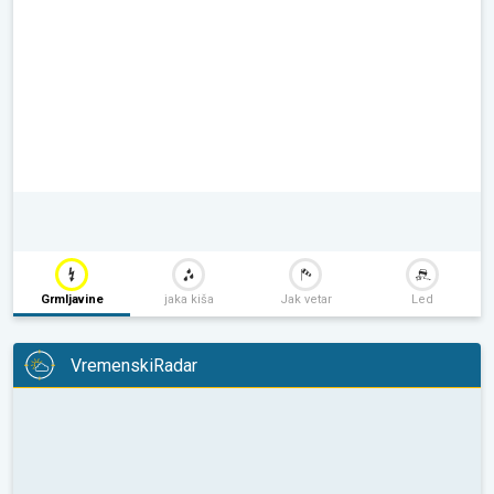
Grmljavine
jaka kiša
Jak vetar
Led
VremenskiRadar