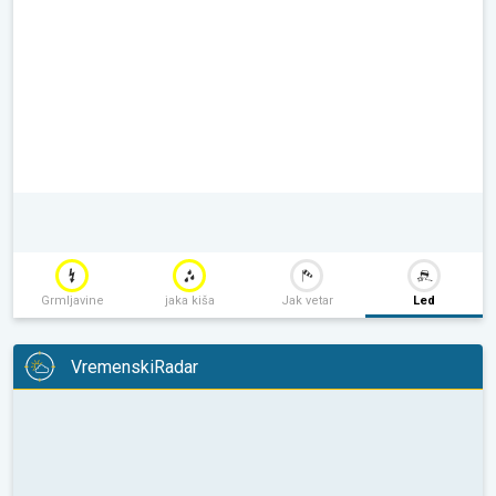
Grmljavine
jaka kiša
Jak vetar
Led
VremenskiRadar