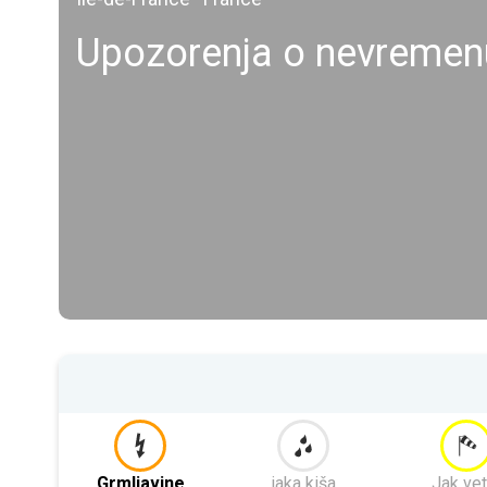
Upozorenja o nevremenu
Grmljavine
jaka kiša
Jak vet