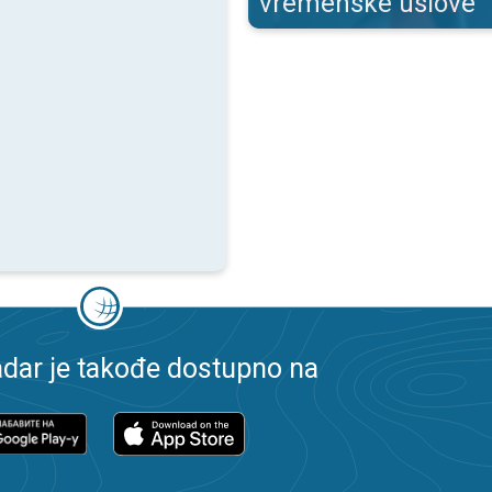
vremenske uslove
dar je takođe dostupno na