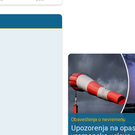
Upozorenja na opasne vremenske
Obaveštenja o nevremenu
Upozorenja na opa