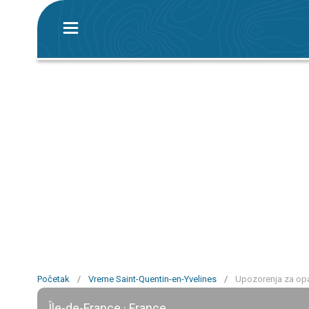
Početak
/
Vreme Saint-Quentin-en-Yvelines
/
Upozorenja za opa
Île-de-France · France