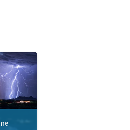
 uslove. Obaveštenja o nevremenu. . .
sne