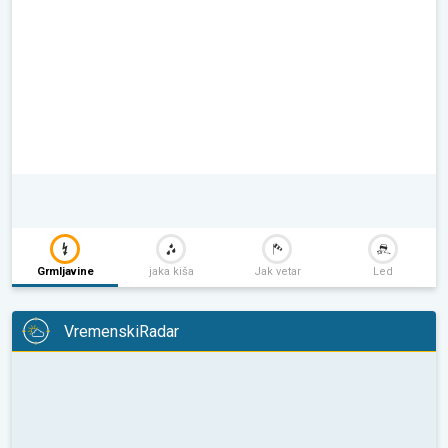
Grmljavine
jaka kiša
Jak vetar
Led
VremenskiRadar