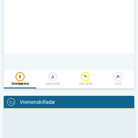
Grmljavine
jaka kiša
Jak vetar
Led
VremenskiRadar