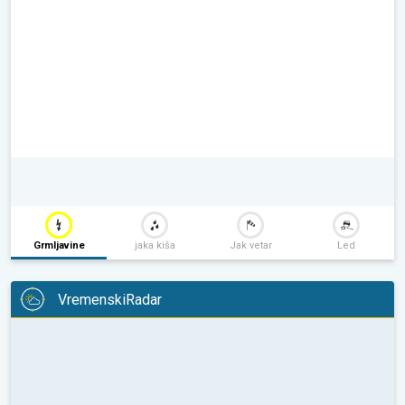
Grmljavine
jaka kiša
Jak vetar
Led
VremenskiRadar