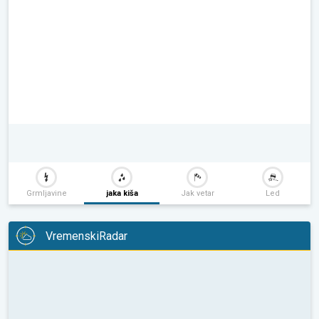
Grmljavine
jaka kiša
Jak vetar
Led
VremenskiRadar