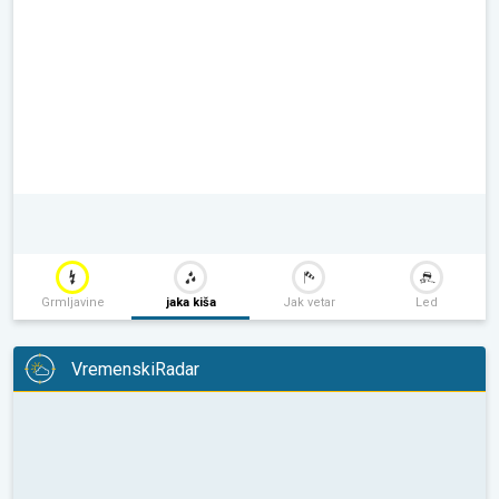
Grmljavine
jaka kiša
Jak vetar
Led
VremenskiRadar