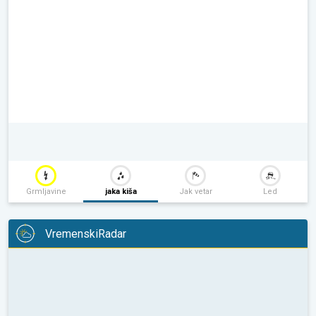
Grmljavine
jaka kiša
Jak vetar
Led
VremenskiRadar